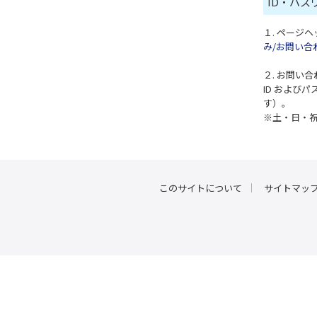
ID・パ
１. ページ
み/お問い合
２. お問い
ID および
す）。
※土・日・
このサイトについて
サイトマッ