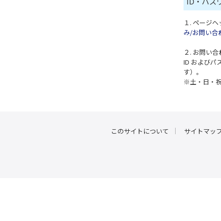
ID・パ
１. ページ
み/お問い合
２. お問い
ID および
す）。
※土・日・
このサイトについて
サイトマッ