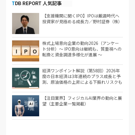
【支援機関に聞くIPO】IPOは厳選時代へ
投資家が見極める成長力／野村証券（株）
株式上場意向企業の動向2026（アンケー
ト分析）～ IPO意向は継続も、質重視への
転換と資金調達多様化が進展 ～
経済ワンポイント解説（第58回）2026年
度の日本経済は3年連続のプラス成長と予
測、原油価格の上昇による下振れリスクも
【注目業界】フィジカルAI業界の動向と展
望（主要企業一覧掲載）