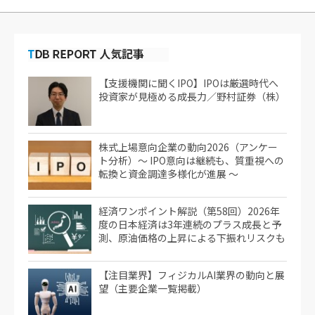
【支援機関に聞くIPO】IPOは厳選時代へ
投資家が見極める成長力／野村証券（株）
株式上場意向企業の動向2026（アンケー
ト分析）～ IPO意向は継続も、質重視への
転換と資金調達多様化が進展 ～
経済ワンポイント解説（第58回）2026年
度の日本経済は3年連続のプラス成長と予
測、原油価格の上昇による下振れリスクも
【注目業界】フィジカルAI業界の動向と展
望（主要企業一覧掲載）