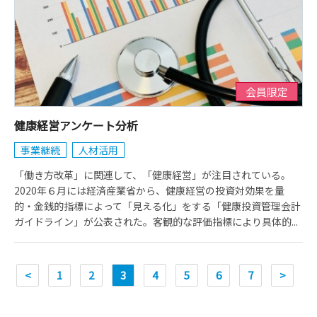
会員限定
健康経営アンケート分析
事業継続
人材活用
「働き方改革」に関連して、「健康経営」が注目されている。
2020年６月には経済産業省から、健康経営の投資対効果を量
的・金銭的指標によって「見える化」をする「健康投資管理会計
ガイドライン」が公表された。客観的な評価指標により具体的...
<
1
2
3
4
5
6
7
>