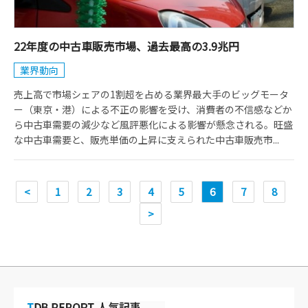
22年度の中古車販売市場、過去最高の3.9兆円
業界動向
売上高で市場シェアの1割超を占める業界最大手のビッグモータ
ー（東京・港）による不正の影響を受け、消費者の不信感などか
ら中古車需要の減少など風評悪化による影響が懸念される。旺盛
な中古車需要と、販売単価の上昇に支えられた中古車販売市...
<
1
2
3
4
5
6
7
8
>