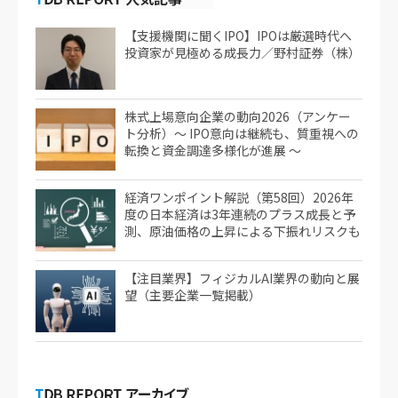
【支援機関に聞くIPO】IPOは厳選時代へ
投資家が見極める成長力／野村証券（株）
株式上場意向企業の動向2026（アンケー
ト分析）～ IPO意向は継続も、質重視への
転換と資金調達多様化が進展 ～
経済ワンポイント解説（第58回）2026年
度の日本経済は3年連続のプラス成長と予
測、原油価格の上昇による下振れリスクも
【注目業界】フィジカルAI業界の動向と展
望（主要企業一覧掲載）