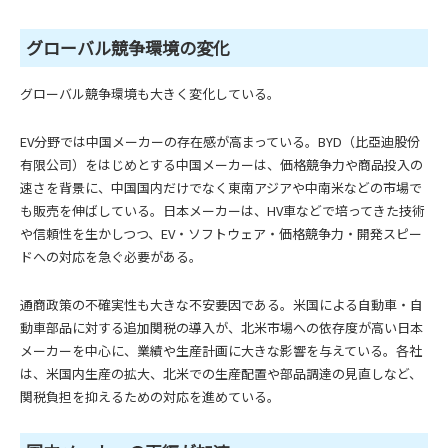
グローバル競争環境の変化
グローバル競争環境も大きく変化している。
EV分野では中国メーカーの存在感が高まっている。BYD（比亞迪股份
有限公司）をはじめとする中国メーカーは、価格競争力や商品投入の
速さを背景に、中国国内だけでなく東南アジアや中南米などの市場で
も販売を伸ばしている。日本メーカーは、HV車などで培ってきた技術
や信頼性を生かしつつ、EV・ソフトウェア・価格競争力・開発スピー
ドへの対応を急ぐ必要がある。
通商政策の不確実性も大きな不安要因である。米国による自動車・自
動車部品に対する追加関税の導入が、北米市場への依存度が高い日本
メーカーを中心に、業績や生産計画に大きな影響を与えている。各社
は、米国内生産の拡大、北米での生産配置や部品調達の見直しなど、
関税負担を抑えるための対応を進めている。