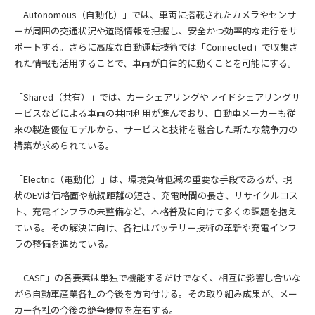
「Autonomous（自動化）」では、車両に搭載されたカメラやセンサ
ーが周囲の交通状況や道路情報を把握し、安全かつ効率的な走行をサ
ポートする。さらに高度な自動運転技術では「Connected」で収集さ
れた情報も活用することで、車両が自律的に動くことを可能にする。
「Shared（共有）」では、カーシェアリングやライドシェアリングサ
ービスなどによる車両の共同利用が進んでおり、自動車メーカーも従
来の製造優位モデルから、サービスと技術を融合した新たな競争力の
構築が求められている。
「Electric（電動化）」は、環境負荷低減の重要な手段であるが、現
状のEVは価格面や航続距離の短さ、充電時間の長さ、リサイクルコス
ト、充電インフラの未整備など、本格普及に向けて多くの課題を抱え
ている。その解決に向け、各社はバッテリー技術の革新や充電インフ
ラの整備を進めている。
「CASE」の各要素は単独で機能するだけでなく、相互に影響し合いな
がら自動車産業各社の今後を方向付ける。その取り組み成果が、メー
カー各社の今後の競争優位を左右する。