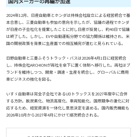
国内メーカーの再編が加速
2024年12月、日産自動車とホンダは持株会社設立による経営統合で基
本合意し、三菱自動車も参加の意向を示したが、協議の過程でホンダ
が日産の子会社化を提案したことに対し日産が反発し、約40日で協議
は終了した。しかし、EVや自動運転分野での協力関係は維持され、米
国の関税政策を背景に生産面での相互補完が進むと見られている。
日野自動車と三菱ふそうトラック・バスは2026年4月1日に経営統合
し、持株会社ARCHIONが両社を傘下に置く体制へ移行した。両社はブ
ランドを維持しつつ、開発・調達・生産を統合し、グローバルに商用
車ビジネスの強化を図る。
いすゞ自動車は完全子会社であるUDトラックスを2027年度中に合併
する方針。脱炭素化、物流高度化、車両知能化、国際競争の激化に対
応するため、経営資源を一体化し意思決定を速める。国内販売機能も
2026年10月から2027年4月にかけて順次統合される。