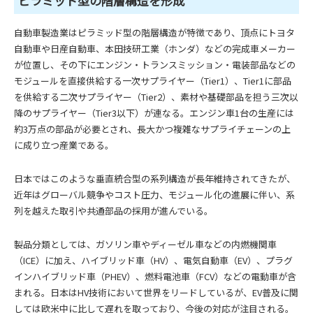
ピラミッド型の階層構造を形成
自動車製造業はピラミッド型の階層構造が特徴であり、頂点にトヨタ
自動車や日産自動車、本田技研工業（ホンダ）などの完成車メーカー
が位置し、その下にエンジン・トランスミッション・電装部品などの
モジュールを直接供給する一次サプライヤー（Tier1）、Tier1に部品
を供給する二次サプライヤー（Tier2）、素材や基礎部品を担う三次以
降のサプライヤー（Tier3以下）が連なる。エンジン車1台の生産には
約3万点の部品が必要とされ、長大かつ複雑なサプライチェーンの上
に成り立つ産業である。
日本ではこのような垂直統合型の系列構造が長年維持されてきたが、
近年はグローバル競争やコスト圧力、モジュール化の進展に伴い、系
列を越えた取引や共通部品の採用が進んでいる。
製品分類としては、ガソリン車やディーゼル車などの内燃機関車
（ICE）に加え、ハイブリッド車（HV）、電気自動車（EV）、プラグ
インハイブリッド車（PHEV）、燃料電池車（FCV）などの電動車が含
まれる。日本はHV技術において世界をリードしているが、EV普及に関
しては欧米中に比して遅れを取っており、今後の対応が注目される。