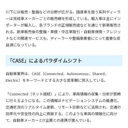
川下には販売・整備などの分野が広がる。国産車を扱う系列ディーラ
ーは完成車メーカーごとの販売網を形成している。輸入車は主にイン
ポーターが輸入し、各ブランドの正規販売店などを通じて新車販売さ
れる。新車販売後の整備・車検・中古車取引・自動車保険・クレジッ
トなどの関連サービスも、ディーラーや整備事業者にとって重要な収
益源になっている。
「CASE」によるパラダイムシフト
自動車業界は、CASE（Connected、Autonomous、Shared、
Electric）をキーワードとする大きな変革期に突入している。
「Connected（ネット接続）」により、車両情報の収集・分析が即時
に行えるようになる。この情報はナビゲーションシステムの最適化、
交通状況のリアルタイム更新、リモート診断などに活用され、交通の
効率化や安全性の向上に貢献する。このような車両の情報化に向け
て、自動車メーカーとIT企業との連携が進んでいる。