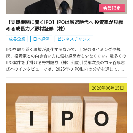
会員限定
【支援機関に聞くIPO】IPOは厳選時代へ 投資家が見極
める成長力／野村証券（株）
成長企業
日本経済
ビジネスチャンス
IPOを取り巻く環境が変化するなかで、上場のタイミングや規
模、投資家との向き合い方に悩む経営者も少なくない。数多くの
IPO案件を手掛ける野村證券（株）公開引受部次長の市ヶ谷厚志
氏へのインタビューでは、2025年のIPO動向の分析を通じて、...
2026年06月15日