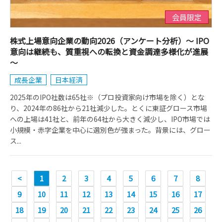
会員限定
株式上場意向企業の動向2026（アンケート分析）～ IPO
意向は継続も、質重視への転換と資金調達多様化が進展
～
成長企業
日本経済
2025年のIPO社数は65社※（プロ投資家向け市場を除く）とな
り、2024年の86社から21社減少した。とくに東証グロース市場
への上場は41社と、前年の64社から大きく減少し、IPO市場では
小規模・赤字企業を中心に選別色が強まった。背景には、グロー
ス...
<
1
2
3
4
5
6
7
8
9
10
11
12
13
14
15
16
17
18
19
20
21
22
23
24
25
26