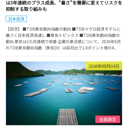
は3年連続のプラス成長、“暑さ”を需要に変えてリスクを
抑制する取り組みも
日本経済
【目次】 ■TDB景気動向指数の動向 ■TDBマクロ経済モデルに
基づく日本経済見通し ■景気トピックス ■TDB景気動向指数の
動向 景気は2カ月連続で改善 企業の景況感について、2026年6月
のTDB景気動向指数（景気DI）は前月比で1.0ポイント増の4...
2026年08月04日
会員限定