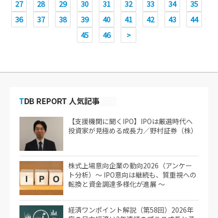
27
28
29
30
31
32
33
34
35
36
37
38
39
40
41
42
43
44
45
46
>
【支援機関に聞くIPO】IPOは厳選時代へ
投資家が見極める成長力／野村証券（株）
株式上場意向企業の動向2026（アンケー
ト分析）～ IPO意向は継続も、質重視への
転換と資金調達多様化が進展 ～
経済ワンポイント解説（第58回）2026年