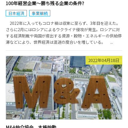
100年経営企業～勝ち残る企業の条件?
日本経済
事業継続
2022年に入ってもコロナ禍は収束に至らず、3年目を迎えた。
さらに2月にはロシアによるウクライナ侵攻が発生。ロシアに対
する経済制裁や両国が産出する資源・穀物・エネルギーの供給停
滞などにより、世界経済は混迷の度合いを増している。 ...
2022年04月18日
M&A仲介協会、本格始動