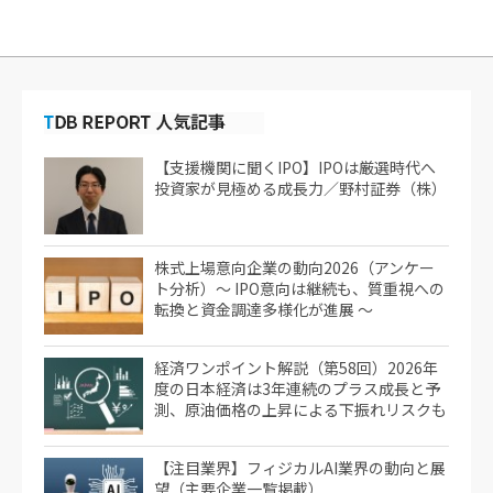
【支援機関に聞くIPO】IPOは厳選時代へ
投資家が見極める成長力／野村証券（株）
株式上場意向企業の動向2026（アンケー
ト分析）～ IPO意向は継続も、質重視への
転換と資金調達多様化が進展 ～
経済ワンポイント解説（第58回）2026年
度の日本経済は3年連続のプラス成長と予
測、原油価格の上昇による下振れリスクも
【注目業界】フィジカルAI業界の動向と展
望（主要企業一覧掲載）