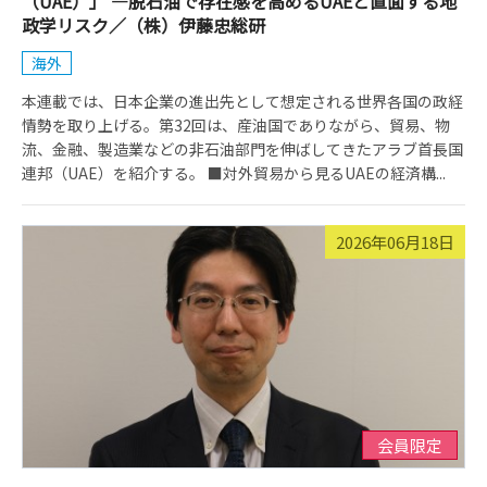
（UAE）」 ―脱石油で存在感を高めるUAEと直面する地
政学リスク／（株）伊藤忠総研
海外
本連載では、日本企業の進出先として想定される世界各国の政経
情勢を取り上げる。第32回は、産油国でありながら、貿易、物
流、金融、製造業などの非石油部門を伸ばしてきたアラブ首長国
連邦（UAE）を紹介する。 ■対外貿易から見るUAEの経済構...
2026年06月18日
会員限定