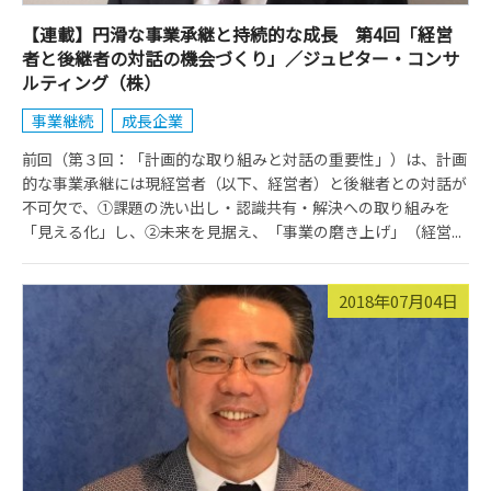
【連載】円滑な事業承継と持続的な成長 第4回「経営
者と後継者の対話の機会づくり」／ジュピター・コンサ
ルティング（株）
事業継続
成長企業
前回（第３回：「計画的な取り組みと対話の重要性」）は、計画
的な事業承継には現経営者（以下、経営者）と後継者との対話が
不可欠で、①課題の洗い出し・認識共有・解決への取り組みを
「見える化」し、②未来を見据え、「事業の磨き上げ」（経営...
2018年07月04日