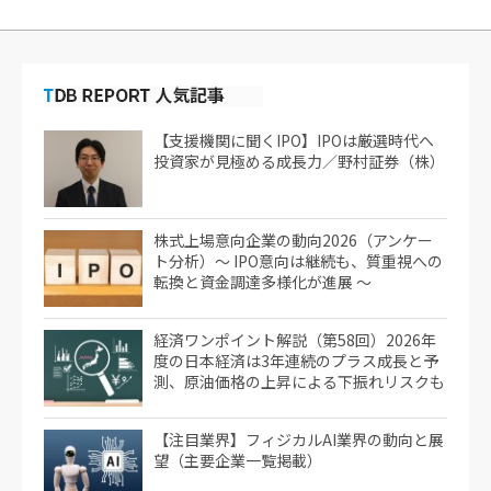
【支援機関に聞くIPO】IPOは厳選時代へ
投資家が見極める成長力／野村証券（株）
株式上場意向企業の動向2026（アンケー
ト分析）～ IPO意向は継続も、質重視への
転換と資金調達多様化が進展 ～
経済ワンポイント解説（第58回）2026年
度の日本経済は3年連続のプラス成長と予
測、原油価格の上昇による下振れリスクも
【注目業界】フィジカルAI業界の動向と展
望（主要企業一覧掲載）