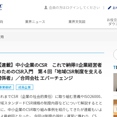
会員の方はログインしてください
お
お役立
動向
業界ニュース
業界天気図
ダウ
7月
【連載】中小企業のCSR これで納得!!企業経営者
のためのCSR入門 第４回「地域CSR制度を支える
関係者」／合同会社 エバーチェンジ
事業継続
成長企業
れまでCSR（企業の社会的責任）に取り組む意義やISO26000、
地域スタンダードCSR規格の制度内容などについて解説するとと
もに、中小企業のCSR取り組み事例を紹介してきたが連載もいよ
よ最終回となった。 今回は制度の設計・運営に携わり、CS...