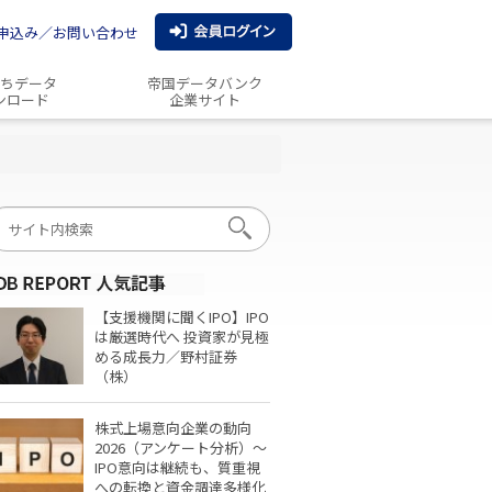
申込み／お問い合わせ
ちデータ
帝国データバンク
ンロード
企業サイト
【支援機関に聞くIPO】IPO
は厳選時代へ 投資家が見極
める成長力／野村証券
（株）
株式上場意向企業の動向
2026（アンケート分析）～
IPO意向は継続も、質重視
への転換と資金調達多様化