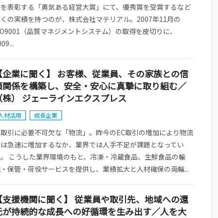
業を表彰する「勇気ある経営大賞」にて、優秀賞を受賞するなど
くの実績を持つのが、株式会社マテリアル。2007年11月の
SO9001（品質マネジメントシステム）の取得を皮切りに、
09...
【企業に聞く】 お客様、従業員、その家族との信
頼関係を構築し、安全・安心に真摯に取り組む／
（株） ジェーラインエクスプレス
人材活用
成長企業
商取引に必要不可欠な「物流」。昨今のEC取引の増加により物流
量は急速に増加するなか、業界では人手不足が課題となってい
る。 こうした業界環境のもと、冷凍・冷蔵食品、生鮮食品の輸
・保管・荷役サービスを提供し、業績拡大と人材確保の両輪...
【支援機関に聞く】 従業員や取引先、地域への還
元が持続的な成長への好循環を生み出す／人を大