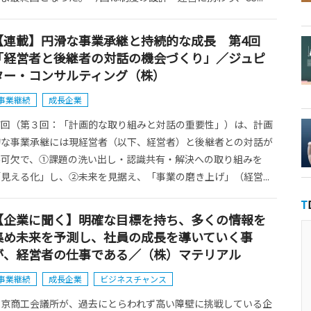
【連載】円滑な事業承継と持続的な成長 第4回
「経営者と後継者の対話の機会づくり」／ジュピ
ター・コンサルティング（株）
事業継続
成長企業
前回（第３回：「計画的な取り組みと対話の重要性」）は、計画
的な事業承継には現経営者（以下、経営者）と後継者との対話が
不可欠で、①課題の洗い出し・認識共有・解決への取り組みを
見える化」し、②未来を見据え、「事業の磨き上げ」（経営...
【企業に聞く】明確な目標を持ち、多くの情報を
集め未来を予測し、社員の成長を導いていく事
が、経営者の仕事である／（株）マテリアル
事業継続
成長企業
ビジネスチャンス
東京商工会議所が、過去にとらわれず高い障壁に挑戦している企