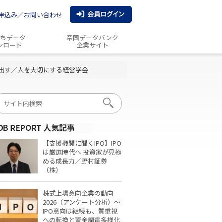
申込み／お問い合わせ
ちデータ
帝国データバンク
ンロード
企業サイト
出す／人を大切にする経営学会
【支援機関に聞くIPO】IPO
は厳選時代へ 投資家が見極
める成長力／野村証券
（株）
株式上場意向企業の動向
2026（アンケート分析）～
IPO意向は継続も、質重視
への転換と資金調達多様化