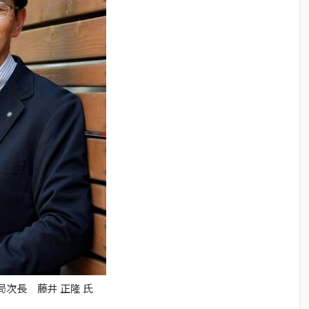
次長 藤井 正隆 氏