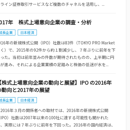
ライン証券取引サービスなど複数のチャネルを活用し、...
2017年 株式上場意向企業の調査・分析
成長企業
日本経済
016年の新規株式公開（IPO）社数は83件（TOKYO PRO Market
く）で、2015年の92件から約１割減少し、７年ぶりに前年を下
回った。当初は前年並みの件数が期待されたものの、上半期に円
が進み、それによる企業業績の足踏みと株価の低迷が水を...
【株式上場意向企業の動向と展望】IPO の2016年
の動向と2017年の展望
成長企業
日本経済
016年３月の関係者への取材では、2016年の新規株式公開
IPO）社数は2007年以来の100社に達する可能性も聞かれた
が、実際には７年ぶりに前年を下回った。2016年の国内経済は、