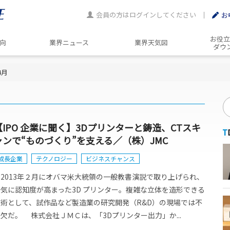
会員の方はログインしてください
お
お役立
動向
業界ニュース
業界天気図
ダウ
4月
【IPO 企業に聞く】3Dプリンターと鋳造、CTスキ
ャンで“ものづくり”を支える／（株）JMC
成長企業
テクノロジー
ビジネスチャンス
2013年２月にオバマ米大統領の一般教書演説で取り上げられ、
一気に認知度が高まった3D プリンター。複雑な立体を造形できる
技術として、試作品など製造業の研究開発（R&D）の現場では不
欠だ。 株式会社ＪＭＣは、「3Dプリンター出力」か...