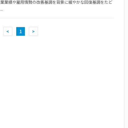
企業業績や雇用情勢の改善基調を背景に緩やかな回復基調をたど
..
<
1
>