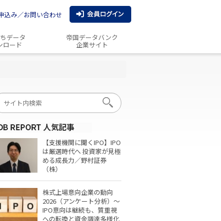
申込み／お問い合わせ
ちデータ
帝国データバンク
ンロード
企業サイト
【支援機関に聞くIPO】IPO
は厳選時代へ 投資家が見極
める成長力／野村証券
（株）
株式上場意向企業の動向
2026（アンケート分析）～
IPO意向は継続も、質重視
への転換と資金調達多様化