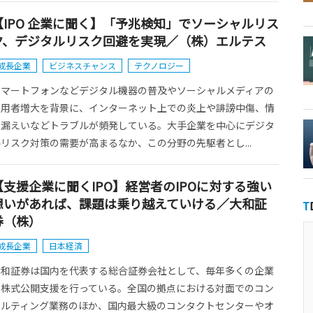
【IPO 企業に聞く】「予兆検知」でソーシャルリス
ク、デジタルリスク回避を実現／（株）エルテス
成長企業
ビジネスチャンス
テクノロジー
スマートフォンなどデジタル機器の普及やソーシャルメディアの
利用者増大を背景に、インターネット上での炎上や誹謗中傷、情
報漏えいなどトラブルが頻発している。大手企業を中心にデジタ
リスク対策の需要が高まるなか、この分野の先駆者とし...
【支援企業に聞くIPO】経営者のIPOに対する強い
想いがあれば、課題は乗り越えていける／大和証
券（株）
成長企業
日本経済
大和証券は国内を代表する総合証券会社として、毎年多くの企業
の株式公開支援を行っている。全国の拠点における対面でのコン
サルティング業務のほか、国内最大級のコンタクトセンターやオ