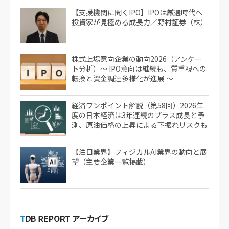
【支援機関に聞くIPO】IPOは厳選時代へ
投資家が見極める成長力／野村証券（株）
株式上場意向企業の動向2026（アンケー
ト分析）～ IPO意向は継続も、質重視への
転換と資金調達多様化が進展 ～
経済ワンポイント解説（第58回）2026年
度の日本経済は3年連続のプラス成長と予
測、原油価格の上昇による下振れリスクも
【注目業界】フィジカルAI業界の動向と展
望（主要企業一覧掲載）