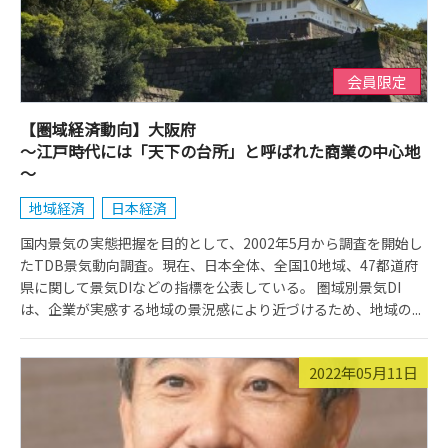
会員限定
【圏域経済動向】大阪府
～江戸時代には「天下の台所」と呼ばれた商業の中心地
～
地域経済
日本経済
国内景気の実態把握を目的として、2002年5月から調査を開始し
たTDB景気動向調査。現在、日本全体、全国10地域、47都道府
県に関して景気DIなどの指標を公表している。 圏域別景気DI
は、企業が実感する地域の景況感により近づけるため、地域の...
2022年05月11日