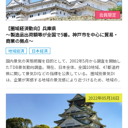
会員限定
【圏域経済動向】兵庫県
～製造品出荷額等が全国で5番。神戸市を中心に貿易・
商業の拠点～
地域経済
日本経済
国内景気の実態把握を目的として、2002年5月から調査を開始し
たTDB景気動向調査。現在、日本全体、全国10地域、47都道府
県に関して景気DIなどの指標を公表している。 圏域別景気DI
は、企業が実感する地域の景況感により近づけるため、地域の...
2022年05月16日