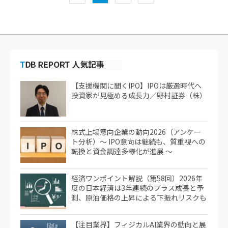
【支援機関に聞くIPO】IPOは厳選時代へ
投資家が見極める成長力／野村証券（株）
株式上場意向企業の動向2026（アンケー
ト分析）～ IPO意向は継続も、質重視への
転換と資金調達多様化が進展 ～
経済ワンポイント解説（第58回）2026年
度の日本経済は3年連続のプラス成長と予
測、原油価格の上昇による下振れリスクも
【注目業界】フィジカルAI業界の動向と展