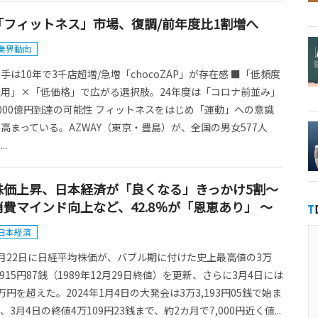
「フィットネス」市場、復調/前年度比1割増へ
業界動向
手は10年で3千店超増/急増「chocoZAP」が存在感 ■「低頻度
利用」×「低価格」で広がる選択肢。24年度は「コロナ前並み」
000億円到達の可能性 フィットネスをはじめ「運動」への意識
高まっている。AZWAY（東京・豊島）が、全国の男女577人
..
株価上昇、日本経済が「良くなる」きっかけ5割～
消費マインド向上など、42.8％が「恩恵あり」 ～
日本経済
2月22日に日経平均株価が、バブル期に付けた史上最高値の3万
,915円87銭（1989年12月29日終値）を更新、さらに3月4日には
万円を超えた。2024年1月4日の大発会は3万3,193円05銭で始ま
、3月4日の終値4万109円23銭まで、約2カ月で7,000円近く値...