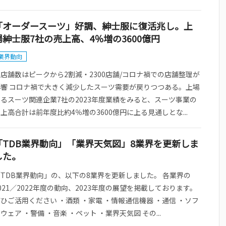
「オーダースーツ」好調、紳士服に復活兆し。上
場紳士服7社の売上高、4％増の3600億円
業界動向
店舗数はピークから2割減・2300店舗/コロナ禍での店舗整理が
影響 コロナ禍で大きく減少したスーツ需要が戻りつつある。上場
るスーツ関連企業7社の2023年度業績をみると、スーツ事業の
上高合計は前年度比約4％増の3600億円に上る見通しとな...
「TDB業界動向」「業界天気図」8業界を更新しま
した。
「TDB業界動向」の、以下の8業界を更新しました。 各業界の
021／2022年度の動向、2023年度の展望を掲載しております。
ひご活用ください ・酒類 ・家電 ・情報通信機器 ・通信 ・ソフ
ウェア ・警備 ・音楽 ・ペット ・業界天気図 その...