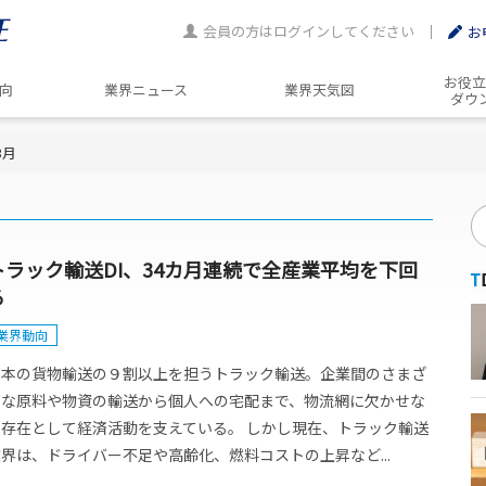
会員の方はログインしてください
お
お役立
動向
業界ニュース
業界天気図
ダウ
3月
トラック輸送DI、34カ月連続で全産業平均を下回
る
業界動向
日本の貨物輸送の９割以上を担うトラック輸送。企業間のさまざ
まな原料や物資の輸送から個人への宅配まで、物流網に欠かせな
い存在として経済活動を支えている。 しかし現在、トラック輸送
界は、ドライバー不足や高齢化、燃料コストの上昇など...