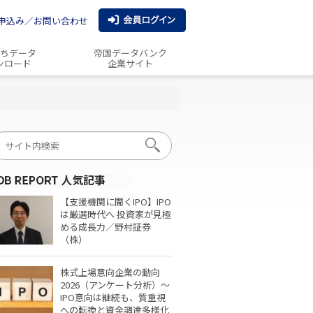
申込み／お問い合わせ
ちデータ
帝国データバンク
ンロード
企業サイト
【支援機関に聞くIPO】IPO
は厳選時代へ 投資家が見極
める成長力／野村証券
（株）
株式上場意向企業の動向
2026（アンケート分析）～
IPO意向は継続も、質重視
への転換と資金調達多様化