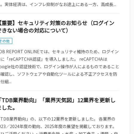
。実体経済は、インフレ抑制がなお途上にある一方、高成長...
【重要】セキュリティ対策のお知らせ（ログイン
できない場合の対応について）
その他
DB REPORT ONLINEでは、セキュリティ維持のため、ログイン
に「reCAPTCHA認証」を導入しました。 reCAPTCHAは
oogle社の認証技術で、ログイン操作が人によるものであること
を確認し、ソフトウェアや自動化ツールによる不正アクセスを防
仕組...
「TDB業界動向」「業界天気図」12業界を更新し
ました。
TDB業界動向」の、以下の12業界を更新しました。 各業界の
023／2024年度の動向、2025年度の展望を掲載しております。
ひご活用ください ・消費者金融 ・水産 ・加工食品 ・酒類 ・自