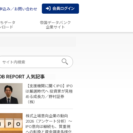
申込み／お問い合わせ
ちデータ
帝国データバンク
ンロード
企業サイト
【支援機関に聞くIPO】IPO
は厳選時代へ 投資家が見極
める成長力／野村証券
（株）
株式上場意向企業の動向
2026（アンケート分析）～
IPO意向は継続も、質重視
への転換と資金調達多様化