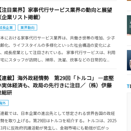
【注目業界】家事代行サービス業界の動向と展望
（企業リスト掲載）
成長企業
業界動向
日本における家事代行サービス業界は、共働き世帯の増加、少子
高齢化、ライフスタイルの多様化といった社会構造の変化によ
り、成長産業として注目されている。 家事代行サービスは、利用
宅にスタッフが訪問し、掃除、洗濯、炊事などの日常的な...
【連載】海外政経情勢 第29回「トルコ」 ―底堅
い実体経済も、政局の先行きに注目／（株）伊藤
忠総研
海外
本連載では、日本企業の進出先として想定される世界各国の政経
勢を取り上げる。第29回はトルコを紹介する。トルコは、2025
年3月に反政府抗議活動が発生し、金融市場にも動揺が広がっ