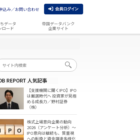
申込み／お問い合わせ
ちデータ
帝国データバンク
ンロード
企業サイト
【支援機関に聞くIPO】IPO
は厳選時代へ 投資家が見極
める成長力／野村証券
（株）
株式上場意向企業の動向
2026（アンケート分析）～
IPO意向は継続も、質重視
への転換と資金調達多様化