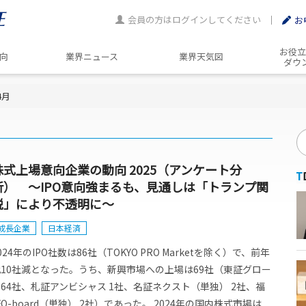
会員の方はログインしてください
お
お役立
動向
業界ニュース
業界天気図
ダウ
4月
株式上場意向企業の動向 2025（アンケート分
析） ～IPO意向強まるも、見通しは「トランプ関
税」により不透明に～
成長企業
日本経済
024年のIPO社数は86社（TOKYO PRO Marketを除く）で、前年
比10社減となった。うち、新興市場への上場は69社（東証グロー
64社、札証アンビシャス 1社、名証ネクスト（単独） 2社、福
Q-board（単独） 2社）であった。 2024年の国内株式市場は...