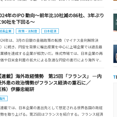
2024年のIPO 動向～前年比10社減の86社、3年ぶり
に90社を下回る～
成長企業
政策・法制度
日本経済
024年は、3月の日銀の金融政策の転換（マイナス金利解除決
定）に続き、円安を背景に輸出産業を中心に上場企業では過去最
高業績を達成する企業が相次いだ。株式市場では、日本企業の再
価や日米金利差の拡大による急速な円安の進行により海外マ...
【連載】海外政経情勢 第25回「フランス」 ―内
憂外患の政治情勢がフランス経済の重石に／
（株）伊藤忠総研
海外
本連載では、日本企業の進出先として想定される世界各国の政経
情勢を取り上げる。第25回はフランスを紹介する。フランス経済