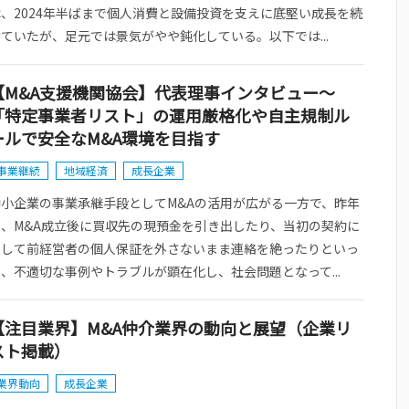
は、2024年半ばまで個人消費と設備投資を支えに底堅い成長を続
ていたが、足元では景気がやや鈍化している。以下では...
【M&A支援機関協会】代表理事インタビュー～
「特定事業者リスト」の運用厳格化や自主規制ル
ールで安全なM&A環境を目指す
事業継続
地域経済
成長企業
中小企業の事業承継手段としてM&Aの活用が広がる一方で、昨年
来、M&A成立後に買収先の現預金を引き出したり、当初の契約に
反して前経営者の個人保証を外さないまま連絡を絶ったりといっ
、不適切な事例やトラブルが顕在化し、社会問題となって...
【注目業界】M&A仲介業界の動向と展望（企業リ
スト掲載）
業界動向
成長企業