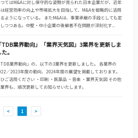
かつてはM&Aに対し保守的な姿勢が見られた日本企業だが、近年
では経営効率の向上や市場拡大を目指して、M&Aを戦略的に活用
するようになっている。 またM&Aは、事業承継の手段としても定
しつつある。中堅・中小企業の後継者不在問題が深刻化す...
「TDB業界動向」「業界天気図」3業界を更新しま
した。
「TDB業界動向」の、以下の3業界を更新しました。 各業界の
022／2023年度の動向、2024年度の展望を掲載しております。
ひご活用ください ・印刷 ・医薬品 ・音楽 ・業界天気図 その他
の業界も、順次更新してお知らせいたします。
<
1
>