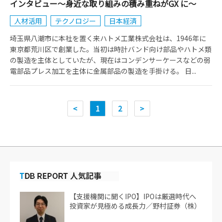
インタビュー～身近な取り組みの積み重ねがGX に～
人材活用
テクノロジー
日本経済
埼玉県八潮市に本社を置く来ハトメ工業株式会社は、1946年に
東京都荒川区で創業した。当初は時計バンド向け部品やハトメ類
の製造を主体としていたが、現在はコンデンサーケースなどの弱
電部品プレス加工を主体に金属部品の製造を手掛ける。 日...
<
1
2
>
【支援機関に聞くIPO】IPOは厳選時代へ
投資家が見極める成長力／野村証券（株）