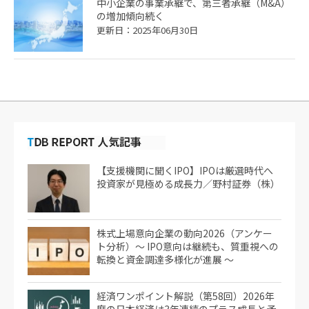
中小企業の事業承継で、第三者承継（M&A）
の増加傾向続く
更新日：2025年06月30日
【支援機関に聞くIPO】IPOは厳選時代へ
投資家が見極める成長力／野村証券（株）
株式上場意向企業の動向2026（アンケー
ト分析）～ IPO意向は継続も、質重視への
転換と資金調達多様化が進展 ～
経済ワンポイント解説（第58回）2026年