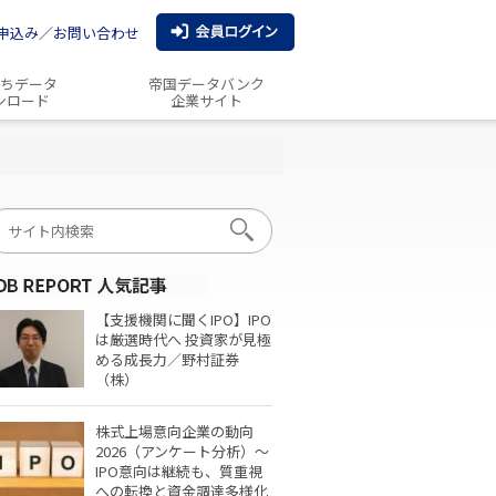
申込み／お問い合わせ
ちデータ
帝国データバンク
ンロード
企業サイト
【支援機関に聞くIPO】IPO
は厳選時代へ 投資家が見極
める成長力／野村証券
（株）
株式上場意向企業の動向
2026（アンケート分析）～
IPO意向は継続も、質重視
への転換と資金調達多様化