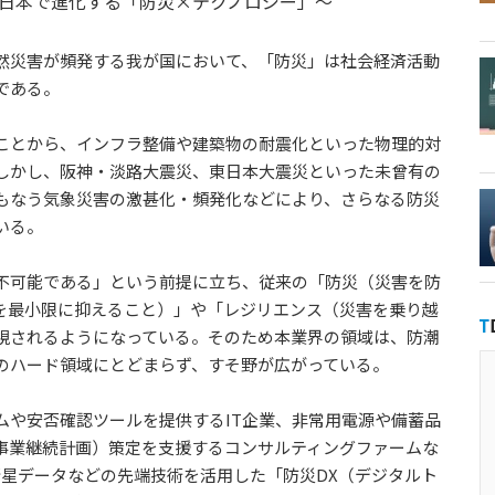
・日本で進化する「防災×テクノロジー」～
然災害が頻発する我が国において、「防災」は社会経済活動
である。
ことから、インフラ整備や建築物の耐震化といった物理的対
しかし、阪神・淡路大震災、東日本大震災といった未曾有の
もなう気象災害の激甚化・頻発化などにより、さらなる防災
いる。
不可能である」という前提に立ち、従来の「防災（災害を防
を最小限に抑えること）」や「レジリエンス（災害を乗り越
視されるようになっている。そのため本業界の領域は、防潮
のハード領域にとどまらず、すそ野が広がっている。
ムや安否確認ツールを提供するIT企業、非常用電源や備蓄品
（事業継続計画）策定を支援するコンサルティングファームな
、衛星データなどの先端技術を活用した「防災DX（デジタルト