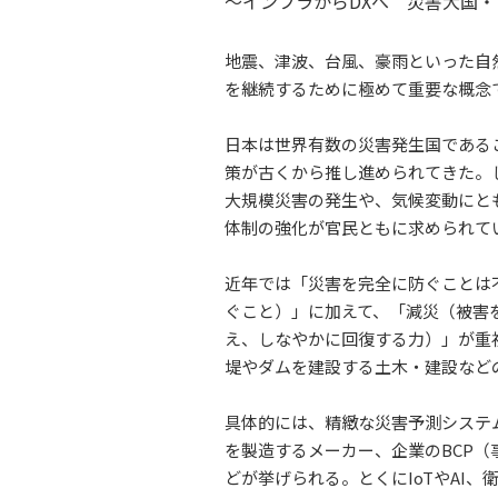
～インフラからDXへ 災害大国
地震、津波、台風、豪雨といった自
を継続するために極めて重要な概念
日本は世界有数の災害発生国である
策が古くから推し進められてきた。
大規模災害の発生や、気候変動にと
体制の強化が官民ともに求められて
近年では「災害を完全に防ぐことは
ぐこと）」に加えて、「減災（被害
え、しなやかに回復する力）」が重
堤やダムを建設する土木・建設など
具体的には、精緻な災害予測システ
を製造するメーカー、企業のBCP
どが挙げられる。とくにIoTやAI