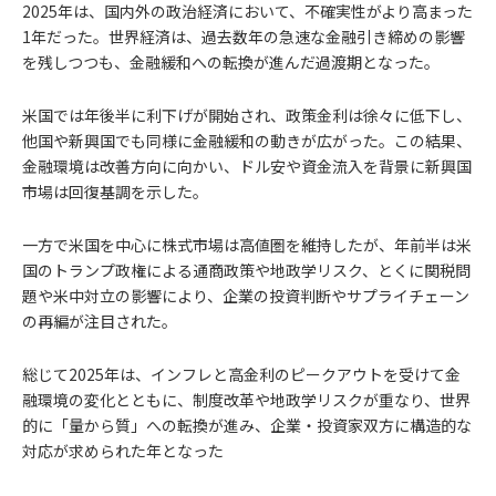
2025年は、国内外の政治経済において、不確実性がより高まった
1年だった。世界経済は、過去数年の急速な金融引き締めの影響
を残しつつも、金融緩和への転換が進んだ過渡期となった。
米国では年後半に利下げが開始され、政策金利は徐々に低下し、
他国や新興国でも同様に金融緩和の動きが広がった。この結果、
金融環境は改善方向に向かい、ドル安や資金流入を背景に新興国
市場は回復基調を示した。
一方で米国を中心に株式市場は高値圏を維持したが、年前半は米
国のトランプ政権による通商政策や地政学リスク、とくに関税問
題や米中対立の影響により、企業の投資判断やサプライチェーン
の再編が注目された。
総じて2025年は、インフレと高金利のピークアウトを受けて金
融環境の変化とともに、制度改革や地政学リスクが重なり、世界
的に「量から質」への転換が進み、企業・投資家双方に構造的な
対応が求められた年となった