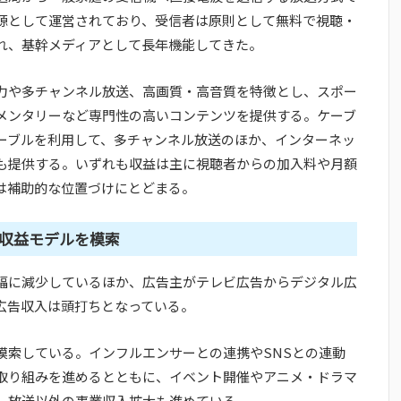
源として運営されており、受信者は原則として無料で視聴・
れ、基幹メディアとして長年機能してきた。
力や多チャンネル放送、高画質・高音質を特徴とし、スポー
メンタリーなど専門性の高いコンテンツを提供する。ケーブ
ーブルを利用して、多チャンネル放送のほか、インターネッ
スも提供する。いずれも収益は主に視聴者からの加入料や月額
は補助的な位置づけにとどまる。
収益モデルを模索
幅に減少しているほか、広告主がテレビ広告からデジタル広
広告収入は頭打ちとなっている。
模索している。インフルエンサーとの連携やSNSとの連動
取り組みを進めるとともに、イベント開催やアニメ・ドラマ
た、放送以外の事業収入拡大も進めている。