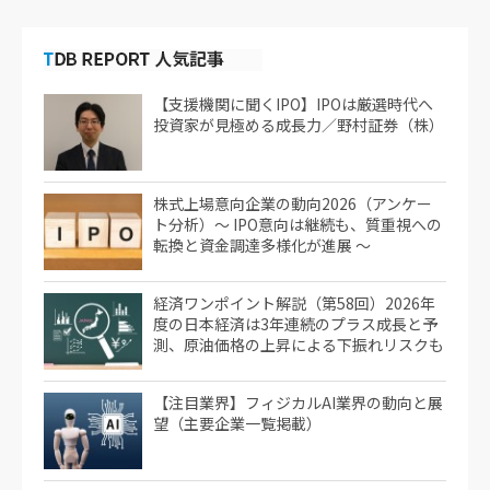
【支援機関に聞くIPO】IPOは厳選時代へ
投資家が見極める成長力／野村証券（株）
株式上場意向企業の動向2026（アンケー
ト分析）～ IPO意向は継続も、質重視への
転換と資金調達多様化が進展 ～
経済ワンポイント解説（第58回）2026年
度の日本経済は3年連続のプラス成長と予
測、原油価格の上昇による下振れリスクも
【注目業界】フィジカルAI業界の動向と展
望（主要企業一覧掲載）