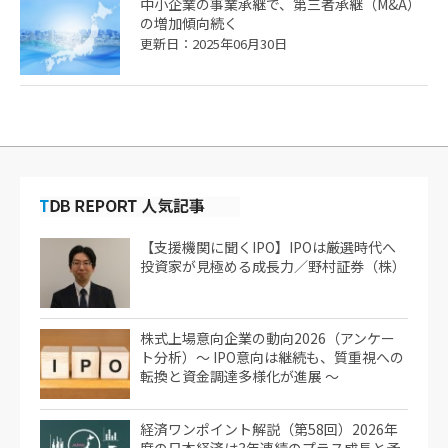
中小企業の事業承継で、第三者承継（M&A）
の増加傾向続く
更新日：2025年06月30日
【支援機関に聞くIPO】IPOは厳選時代へ
投資家が見極める成長力／野村証券（株）
株式上場意向企業の動向2026（アンケー
ト分析）～ IPO意向は継続も、質重視への
転換と資金調達多様化が進展 ～
経済ワンポイント解説（第58回）2026年
度の日本経済は3年連続のプラス成長と予