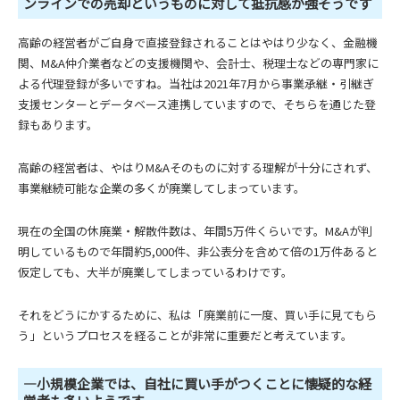
ンラインでの売却というものに対して抵抗感が強そうです
高齢の経営者がご自身で直接登録されることはやはり少なく、金融機
関、M&A仲介業者などの支援機関や、会計士、税理士などの専門家に
よる代理登録が多いですね。当社は2021年7月から事業承継・引継ぎ
支援センターとデータベース連携していますので、そちらを通じた登
録もあります。
高齢の経営者は、やはりM&Aそのものに対する理解が十分にされず、
事業継続可能な企業の多くが廃業してしまっています。
現在の全国の休廃業・解散件数は、年間5万件くらいです。M&Aが判
明しているもので年間約5,000件、非公表分を含めて倍の1万件あると
仮定しても、大半が廃業してしまっているわけです。
それをどうにかするために、私は「廃業前に一度、買い手に見てもら
う」というプロセスを経ることが非常に重要だと考えています。
―小規模企業では、自社に買い手がつくことに懐疑的な経