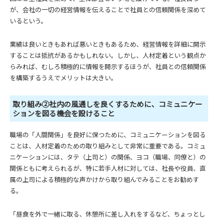
が、会社の一切の経営情報を伝えることで社員との信頼関係を深めて
いるという。
業績は良いときもあれば悪いときもあるため、経営情報を詳細に開示
することは抵抗があるかもしれない。しかし、人材定着という観点か
らみれば、むしろ積極的に情報を開示するほうが、社員との信頼関係
を構築するうえでメリットは大きい。
取り組み②社内の風通しを良くするために、コミュニケー
ションを図る機会を設けること
職場の「人間関係」を良好に保つために、コミュニケーションを図る
ことは、人材定着のための取り組みとして非常に重要である。コミュ
ニケーションには、タテ（上司と）の関係、ヨコ（職場、同僚と）の
関係ともに考えられるが、特に若手人材に対しては、社長や役員、直
属の上司による積極的な声かけから取り組んでみることをお勧めす
る。
「昼食を外で一緒に取る、休憩所に差し入れをするなど、ちょっとし