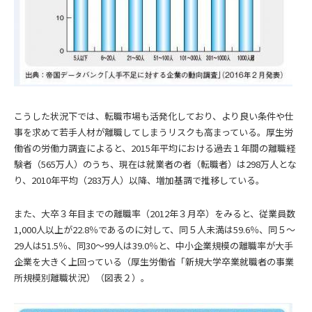
こうした状況下では、転職市場も活発化しており、より良い条件や仕
事を求めて若手人材が離職してしまうリスクも高まっている。厚生労
働省の労働力調査によると、2015年平均における過去１年間の離職経
験者（565万人）のうち、現在は就業者の者（転職者）は298万人とな
り、2010年平均（283万人）以降、増加基調で推移している。
また、大卒３年目までの離職率（2012年３月卒）をみると、従業員数
1,000人以上が22.8％であるのに対して、同５人未満は59.6％、同５～
29人は51.5％、同30～99人は39.0％と、中小企業規模の離職率が大手
企業を大きく上回っている（厚生労働省「新規大学卒業就職者の事業
所規模別離職状況）（図表２）。