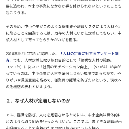
要に追われ、本来の事業になかなか手を付けられないといったことも
起こりうる。
そのため、中小企業がこのような採用難や離職リスクにより人材不足
に陥ることを回避するには、既存の人材にいかに定着してもらい、中
核人材として育ってもらうかがカギを握る。
2016年９月にTDB が実施した、
「人材の定着に対するアンケート調
査」
でも、人材定着に取り組む目的として「優秀な人材の確保」
（65.3％）に次いで「社員のモチベーション向上」（57.8％）が挙が
っているのは、中小企業が人材を確保しづらい環境であるなかで、や
りがいや帰属意識を高めて、従業員の離職を防ぎたいという、現状へ
の危機感の表れといえよう。
２．なぜ人材が定着しないのか
では、離職を防ぎ、人材を定着させるためには、中小企業は具体的に
どのような取り組みを行ったらよいか。ここでは、まず主な離職理由
を把握することで定着のための取り組みのヒントを探る。