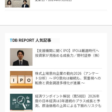
【支援機関に聞くIPO】IPOは厳選時代へ
投資家が見極める成長力／野村証券（株）
株式上場意向企業の動向2026（アンケー
ト分析）～ IPO意向は継続も、質重視への
転換と資金調達多様化が進展 ～
経済ワンポイント解説（第58回）2026年
度の日本経済は3年連続のプラス成長と予
測、原油価格の上昇による下振れリスクも