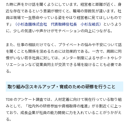
た時に声をかけ話を聞くようにしています。経営者と距離が近く、身
近な存在であるという意識が根付くと、職場の雰囲気が違います。社
員は現場で一生懸命やっている姿をやはり経営者に見てほしいもので
す」
（小杉造園株式会社 代表取締役社長 小杉左岐氏）
というよう
に、少しの気遣いや声かけがモチベーションの向上につながる。
また、仕事の相談だけでなく、プライベートの悩みや不安について話
を聞くことも関係を深めるためには効果的である。一方で、周囲に同
僚がいない若手社員に対しては、メンター制度によるサポートやレク
リエーションなど従業員同士が交流できる場を設けることも必要であ
る。
取り組み③スキルアップ・育成のための研修を行うこと
TDB のアンケート調査では、人材定着に向けて現在行っている取り組
みとして、「社内外の研修参加や資格取得の推進」が８割近くに上っ
ており、成長企業が社員の能力開発に力を入れていることがうかがえ
る。