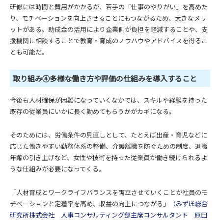
研修には時間と費用がかかるが、若手の「仕事のやりがい」を高めた
り、モチベーションを向上させることにもつながるため、大きなメリ
ットがある。助成金の活用により企業側が負担を軽減することや、支
援機関に相談することで教育・育成のノウハウやアドバイスを得るこ
とも可能だ。
取り組み④多様な働き方や評価の仕組みを導入すること
今後も人材確保が困難になっていくなかでは、スキルや経験を持った
既存の従業員にいかに長く勤めてもらうかがカギになる。
そのためには、労働条件の見直しとして、たとえば出産・育児などに
応じた働きやすい勤務体系の整備、介護離職を防ぐための制度、退職
年齢の引き上げなど、女性や技術を持った従業員が働き続けられるよ
うな仕組みが必要になってくる。
「人材育成とワークライフバランスを両立させていくことが社員のモ
チベーションと定着率を高め、収益の向上につながる」
（みずほ総合
研究所株式会社 人事コンサルティング部主席コンサルタント 原田