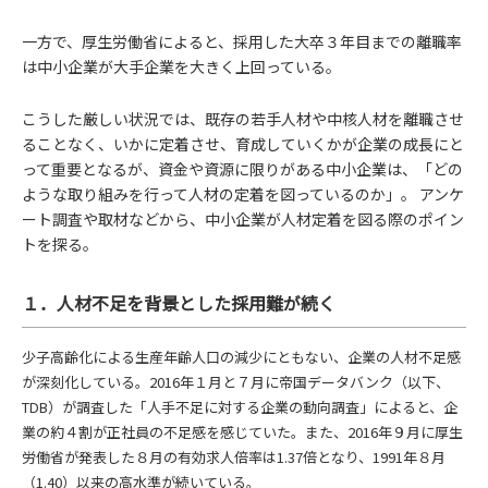
一方で、厚生労働省によると、採用した大卒３年目までの離職率
は中小企業が大手企業を大きく上回っている。
こうした厳しい状況では、既存の若手人材や中核人材を離職させ
ることなく、いかに定着させ、育成していくかが企業の成長にと
って重要となるが、資金や資源に限りがある中小企業は、「どの
ような取り組みを行って人材の定着を図っているのか」。 アンケ
ート調査や取材などから、中小企業が人材定着を図る際のポイン
トを探る。
１．人材不足を背景とした採用難が続く
少子高齢化による生産年齢人口の減少にともない、企業の人材不足感
が深刻化している。2016年１月と７月に帝国データバンク（以下、
TDB）が調査した「人手不足に対する企業の動向調査」によると、企
業の約４割が正社員の不足感を感じていた。また、2016年９月に厚生
労働省が発表した８月の有効求人倍率は1.37倍となり、1991年８月
（1.40）以来の高水準が続いている。