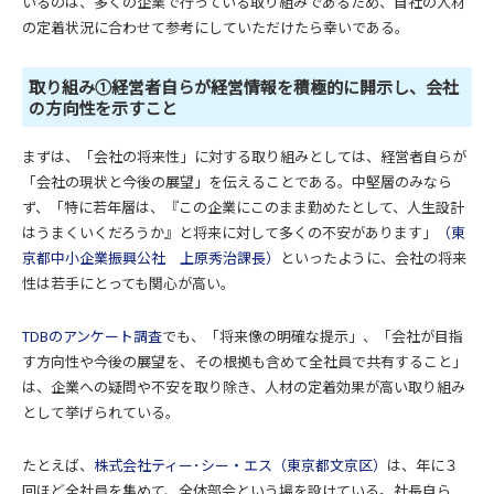
いるのは、多くの企業で行っている取り組みであるため、自社の人材
の定着状況に合わせて参考にしていただけたら幸いである。
取り組み①経営者自らが経営情報を積極的に開示し、会社
の方向性を示すこと
まずは、「会社の将来性」に対する取り組みとしては、経営者自らが
「会社の現状と今後の展望」を伝えることである。中堅層のみなら
ず、「特に若年層は、『この企業にこのまま勤めたとして、人生設計
はうまくいくだろうか』と将来に対して多くの不安があります」
（東
京都中小企業振興公社 上原秀治課長）
といったように、会社の将来
性は若手にとっても関心が高い。
TDBのアンケート調査
でも、「将来像の明確な提示」、「会社が目指
す方向性や今後の展望を、その根拠も含めて全社員で共有すること」
は、企業への疑問や不安を取り除き、人材の定着効果が高い取り組み
として挙げられている。
たとえば、
株式会社ティー･シー・エス（東京都文京区）
は、年に３
回ほど全社員を集めて、全体部会という場を設けている。社長自ら