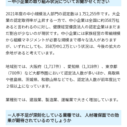
－中小企業の取り組み状況についてお聞かせください
2021年度の中小規模法人部門の認定数は１万2,255件です。大企
業の認定取得率が上昇する一方で、中小企業は全国に約358万社
あると言われるのに対し、健康経営優良法人の認定企業はまだま
だ割合が少ないのが現状です。中小企業には家族経営の零細規模
から組織マネジメントが必要な規模まで様々な法人があります
が、いずれにしても、358万中1.2万という状況は、今後の拡大の
余地があると考えています。
地域別では、大阪府（1,717件）、愛知県（1,318件）、東京都
（700件）など大都市圏において認定法人数が多いほか、鳥取県
や徳島県、茨城県、和歌山県などでも、認定法人数が前年度比で
２倍以上になっています。
業種別では、建設業、製造業、運輸業で大きく増加しています。
－人手不足が深刻化している業種では、 人材確保面での効
果が期待されているのでしょうか