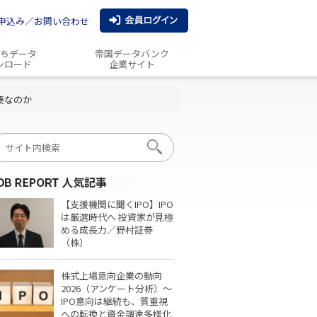
申込み／お問い合わせ
ちデータ
帝国データバンク
ンロード
企業サイト
要なのか
【支援機関に聞くIPO】IPO
は厳選時代へ 投資家が見極
める成長力／野村証券
（株）
株式上場意向企業の動向
2026（アンケート分析）～
IPO意向は継続も、質重視
への転換と資金調達多様化