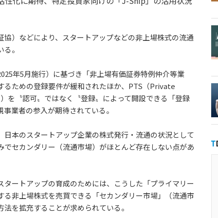
性化に期待、特定投資家向けの「J-Ship」の活用状況
証協）などにより、スタートアップなどの非上場株式の流通
いる。
025年5月施行）に基づき「非上場有価証券特例仲介等業
ための登録要件が緩和されたほか、PTS（Private
引システム）を〝認可〟ではなく〝登録〟によって開設できる「登録
新規事業者の参入が期待されている。
、日本のスタートアップ企業の株式発行・流通の状況として
みでセカンダリー（流通市場）がほとんど存在しない点があ
スタートアップの育成のためには、こうした「プライマリー
する非上場株式を売買できる「セカンダリー市場」（流通市
方法を拡充することが求められている。