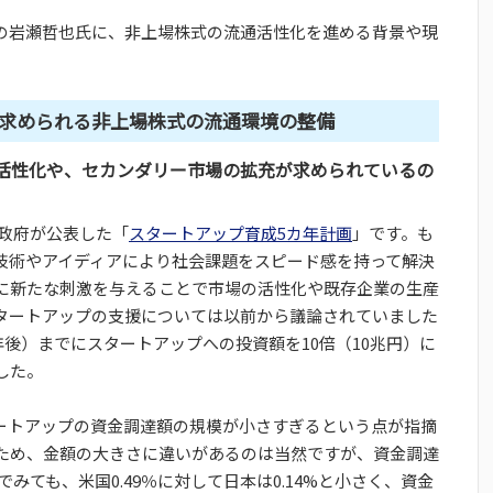
の岩瀬哲也氏に、非上場株式の流通活性化を進める背景や現
求められる非上場株式の流通環境の整備
活性化や、セカンダリー市場の拡充が求められているの
に政府が公表した「
スタートアップ育成5カ年計画
」です。も
技術やアイディアにより社会課題をスピード感を持って解決
に新たな刺激を与えることで市場の活性化や既存企業の生産
タートアップの支援については以前から議論されていました
年後）までにスタートアップへの投資額を10倍（10兆円）に
した。
ートアップの資金調達額の規模が小さすぎるという点が指摘
ため、金額の大きさに違いがあるのは当然ですが、資金調達
でみても、米国0.49％に対して日本は0.14%と小さく、資金