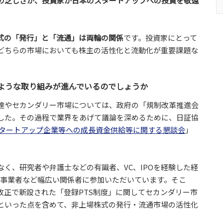
の乏しさが、投資家が日本のスタートアップへの投資を敬遠
式の「発行」と「流通」は両輪の関係
です。投資家にとって
どちらの市場においても株主の活性化と流動化が重要課題な
ような取り組みが進んでいるのでしょうか
達やセカンダリー市場については、政府の「規制改革推進会
した。その過程で業界をあげて議論を深めるために、日証協
タートアップ企業等への成長資金供給等に関する懇談会
」
く、研究者や弁護士などの有識者、VC、IPOを経験した経
供事業者など幅広い関係者に参加いただいています。そこ
改正で新設された「登録PTS制度」に関してセカンダリー市
といった点を含めて、非上場株式の発行・流通市場の活性化