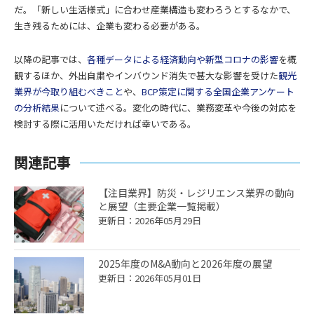
だ。「新しい生活様式」に合わせ産業構造も変わろうとするなかで、
生き残るためには、企業も変わる必要がある。
以降の記事では、
各種データによる経済動向や新型コロナの影響
を概
観するほか、外出自粛やインバウンド消失で甚大な影響を受けた
観光
業界が今取り組むべきこと
や、
BCP策定に関する全国企業アンケート
の分析結果
について述べる。変化の時代に、業務変革や今後の対応を
検討する際に活用いただければ幸いである。
関連記事
【注目業界】防災・レジリエンス業界の動向
と展望（主要企業一覧掲載）
更新日：2026年05月29日
2025年度のM&A動向と2026年度の展望
更新日：2026年05月01日