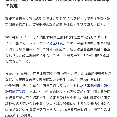
の促進
頻発する自然災害への対策では、対外的にもアピールできる認証・認
定制度を活用し、事業継続の取り組みを促進する制度導入も進む。
2016年にスタートした内閣官房国土強靭化推進室が制定したガイドラ
インに基づく
「レジリエンス認証制度」
では、申請団体は、事業継続
に関する取り組みについて外部有識者から成る認証審査委員会の審査
を受ける。認証期間は２年間。2020年３月時点で、195の団体が認証
を取得している。
また、2018年は、西日本豪雨や台風19号・21号、北海道胆振東部地震
など、大規模な自然災害が相次いで発生したが、翌2019年には「中小
企業強靱化法」が成立。同年７月よりスタートした
「事業継続力強化
計画認定制度」
では、中小企業の防災・減災の事前対策に関する計画
を経済産業大臣が認定する。認定を受けた企業は、低利融資や信用保
証枠の拡大等の金融支援、防災・減災設備に対する税制優遇や補助金
の加点などの支援策を活用できる。2020年５月末時点で、認定件数は
8,600件にのぼる。