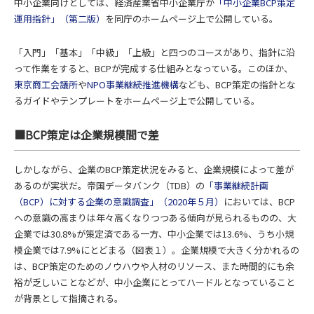
中小企業向けとしては、経済産業省中小企業庁が
「中小企業BCP策定
運用指針」（第二版）
を同庁のホームページ上で公開している。
「入門」「基本」「中級」「上級」と四つのコースがあり、指針に沿
って作業をすると、BCPが完成する仕組みとなっている。このほか、
東京商工会議所
や
NPO事業継続推進機構
なども、BCP策定の指針とな
るガイドやテンプレートをホームページ上で公開している。
■BCP策定は企業規模間で差
しかしながら、企業のBCP策定状況をみると、企業規模によって差が
あるのが実状だ。帝国データバンク（TDB）の
「事業継続計画
（BCP）に対する企業の意識調査」（2020年５月）
においては、BCP
への意識の高まりは年々高くなりつつある傾向が見られるものの、大
企業では30.8%が策定済である一方、中小企業では13.6%、うち小規
模企業では7.9%にとどまる（図表１）。企業規模で大きく分かれるの
は、BCP策定のためのノウハウや人材のリソース、また時間的にも余
裕が乏しいことなどが、中小企業にとってハードルとなっていること
が背景として指摘される。