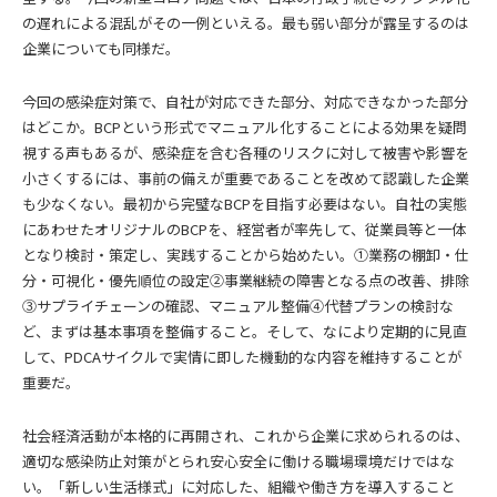
の遅れによる混乱がその一例といえる。最も弱い部分が露呈するのは
企業についても同様だ。
今回の感染症対策で、自社が対応できた部分、対応できなかった部分
はどこか。BCPという形式でマニュアル化することによる効果を疑問
視する声もあるが、感染症を含む各種のリスクに対して被害や影響を
小さくするには、事前の備えが重要であることを改めて認識した企業
も少なくない。最初から完璧なBCPを目指す必要はない。自社の実態
にあわせたオリジナルのBCPを、経営者が率先して、従業員等と一体
となり検討・策定し、実践することから始めたい。①業務の棚卸・仕
分・可視化・優先順位の設定②事業継続の障害となる点の改善、排除
③サプライチェーンの確認、マニュアル整備④代替プランの検討な
ど、まずは基本事項を整備すること。そして、なにより定期的に見直
して、PDCAサイクルで実情に即した機動的な内容を維持することが
重要だ。
社会経済活動が本格的に再開され、これから企業に求められるのは、
適切な感染防止対策がとられ安心安全に働ける職場環境だけではな
い。「新しい生活様式」に対応した、組織や働き方を導入すること