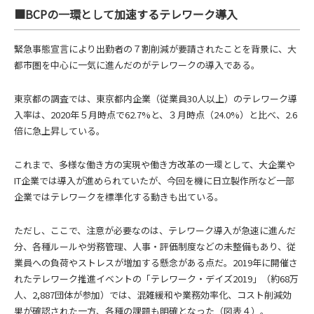
■BCPの一環として加速するテレワーク導入
緊急事態宣言により出勤者の７割削減が要請されたことを背景に、大
都市圏を中心に一気に進んだのがテレワークの導入である。
東京都の調査では、東京都内企業（従業員30人以上）のテレワーク導
入率は、2020年５月時点で62.7%と、３月時点（24.0%）と比べ、2.6
倍に急上昇している。
これまで、多様な働き方の実現や働き方改革の一環として、大企業や
IT企業では導入が進められていたが、今回を機に日立製作所など一部
企業ではテレワークを標準化する動きも出ている。
ただし、ここで、注意が必要なのは、テレワーク導入が急速に進んだ
分、各種ルールや労務管理、人事・評価制度などの未整備もあり、従
業員への負荷やストレスが増加する懸念がある点だ。2019年に開催さ
れたテレワーク推進イベントの「テレワーク・デイズ2019」（約68万
人、2,887団体が参加）では、混雑緩和や業務効率化、コスト削減効
果が確認された一方、各種の課題も明確となった（図表４）。