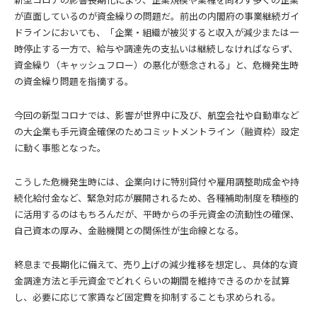
が直面しているのが資金繰りの問題だ。前出の内閣府の事業継続ガイ
ドラインにおいても、「企業・組織が被災すると収入が減少または一
時停止する一方で、給与や調達先の支払いは継続しなければならず、
資金繰り（キャッシュフロー）の悪化が懸念される」と、危機発生時
の資金繰り問題を指摘する。
今回の新型コロナでは、影響が世界中に及び、航空会社や自動車など
の大企業も手元資金確保のためコミットメントライン（融資枠）設定
に動く事態となった。
こうした危機発生時には、企業向けに特別貸付や雇用調整助成金や持
続化給付金など、緊急対応が展開されるため、各種補助制度を積極的
に活用するのはもちろんだが、平時からの手元資金の流動性の確保、
自己資本の厚み、金融機関との関係性が生命線となる。
終息まで長期化に備えて、売り上げの減少推移を想定し、具体的な資
金調達方法と手元資金でどれくらいの期間を維持できるのかを試算
し、必要に応じて家賃など固定費を抑制することも求められる。