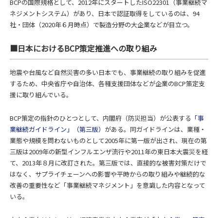
BCPの国際規格として、2012年にスタートしたISO22301（事業継続マ
ネジメントシステム）があり、日本で認証取得をしているのは、94
社・団体（2020年６月時点）で製造分野の大企業などが目立つ。
■日本におけるBCP策定推進への取り組み
地震や台風など自然災害の多い日本でも、事業継続の取り組みを促進
するため、中央省庁や自治体、各種支援団体などが企業のBCP策定支
援に取り組んでいる。
BCP策定の指針のひとつとして、内閣府（防災担当）が公表する
「事
業継続ガイドライン」（第三版）
がある。同ガイドラインは、業種・
業態や規模を問わないものとして2005年に第一版が出され、現在の第
三版は2009年の新型インフルエンザ流行や2011年の東日本大震災を経
て、2013年８月に改訂された。第三版では、直接的な被害対策だけで
はなく、サプライチェーンへの影響や平時からの取り組みや継続的な
改善の重要性など「事業継続マネジメント」を意識した内容となって
いる。