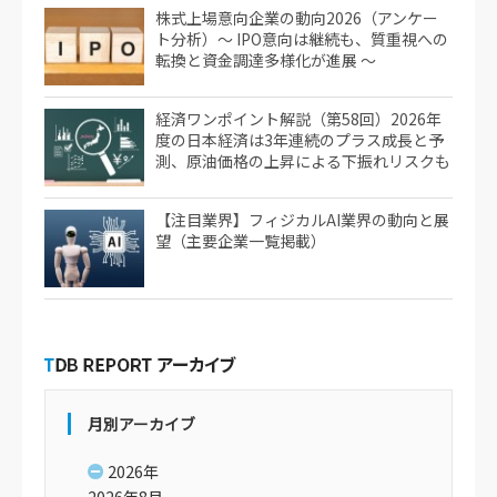
株式上場意向企業の動向2026（アンケー
ト分析）～ IPO意向は継続も、質重視への
転換と資金調達多様化が進展 ～
経済ワンポイント解説（第58回）2026年
度の日本経済は3年連続のプラス成長と予
測、原油価格の上昇による下振れリスクも
【注目業界】フィジカルAI業界の動向と展
望（主要企業一覧掲載）
月別アーカイブ
2026年
2026年8月