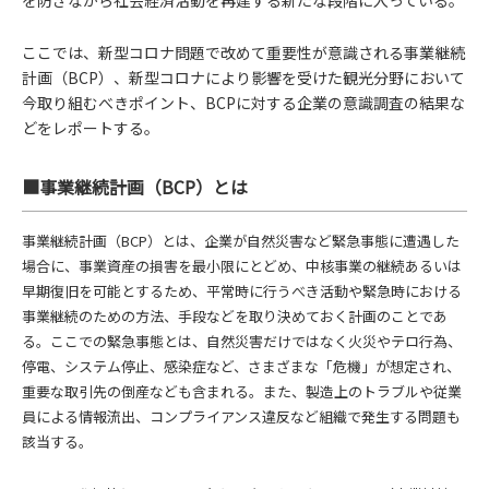
を防ぎながら社会経済活動を再建する新たな段階に入っている。
ここでは、新型コロナ問題で改めて重要性が意識される事業継続
計画（BCP）、新型コロナにより影響を受けた観光分野において
今取り組むべきポイント、BCPに対する企業の意識調査の結果な
どをレポートする。
■事業継続計画（BCP）とは
事業継続計画（BCP）とは、企業が自然災害など緊急事態に遭遇した
場合に、事業資産の損害を最小限にとどめ、中核事業の継続あるいは
早期復旧を可能とするため、平常時に行うべき活動や緊急時における
事業継続のための方法、手段などを取り決めておく計画のことであ
る。ここでの緊急事態とは、自然災害だけではなく火災やテロ行為、
停電、システム停止、感染症など、さまざまな「危機」が想定され、
重要な取引先の倒産なども含まれる。また、製造上のトラブルや従業
員による情報流出、コンプライアンス違反など組織で発生する問題も
該当する。