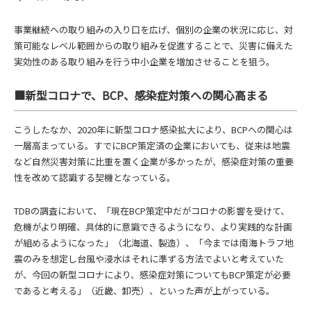
事業継続への取り組みの入り口を広げ、個別の企業の状況に応じ、対
策可能なレベル範囲からの取り組みを促進することで、災害に備えた
実効性のある取り組みを行う中小企業を増加させることを狙う。
■新型コロナで、BCP、感染症対策への関心高まる
こうしたなか、2020年に新型コロナ感染拡大により、BCPへの関心は
一層高まっている。すでにBCP策定済の企業においても、従来は地震
など自然災害対策に比重を置く企業が多かったが、感染症対策の重要
性を改めて認識する契機となっている。
TDBの調査において、「現在BCP策定中だがコロナの影響を受けて、
危機がより明確、具体的に意識できるようになり、より実践的な計画
が組めるようになった」（北海道、製造）、「今までは南海トラフ地
震のみを想定し台風や浸水はそれに準ずる方法でよいと考えていた
が、今回の新型コロナにより、感染症対策についてもBCP策定が必要
であると考える」（近畿、卸売）、といった声が上がっている。