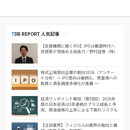
【支援機関に聞くIPO】IPOは厳選時代へ
投資家が見極める成長力／野村証券（株）
株式上場意向企業の動向2026（アンケー
ト分析）～ IPO意向は継続も、質重視への
転換と資金調達多様化が進展 ～
経済ワンポイント解説（第58回）2026年
度の日本経済は3年連続のプラス成長と予
測、原油価格の上昇による下振れリスクも
【注目業界】フィジカルAI業界の動向と展