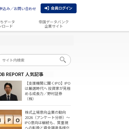
申込み／お問い合わせ
ちデータ
帝国データバンク
ンロード
企業サイト
【支援機関に聞くIPO】IPO
は厳選時代へ 投資家が見極
める成長力／野村証券
（株）
株式上場意向企業の動向
2026（アンケート分析）～
IPO意向は継続も、質重視
への転換と資金調達多様化