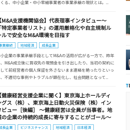
くる、中小企業・中小零細事業者の事業承継の現状とは。...
【M&A支援機関協会】代表理事インタビュー～
「特定事業者リスト」の運用厳格化や自主規制ル
ールで安全なM&A環境を目指す
事業継続
地域経済
成長企業
中小企業の事業承継手段としてM&Aの活用が広がる一方で、昨年
来、M&A成立後に買収先の現預金を引き出したり、当初の契約に
反して前経営者の個人保証を外さないまま連絡を絶ったりといっ
、不適切な事例やトラブルが顕在化し、社会問題となって...
【健康経営支援企業に聞く】東京海上ホールディ
ングス（株）、東京海上日動火災保険（株）イン
タビュー［後編］ ～健康経営は全員が当事者。地
域の企業の持続的成長に寄与することがゴール～
成長企業
ビジネスチャンス
地域経済
日本経済