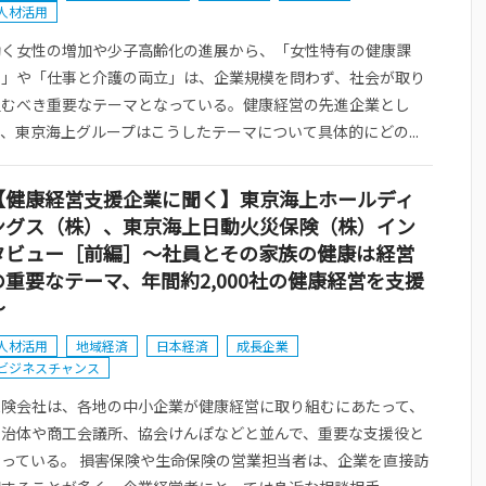
人材活用
働く女性の増加や少子高齢化の進展から、「女性特有の健康課
題」や「仕事と介護の両立」は、企業規模を問わず、社会が取り
組むべき重要なテーマとなっている。健康経営の先進企業とし
、東京海上グループはこうしたテーマについて具体的にどの...
【健康経営支援企業に聞く】東京海上ホールディ
ングス（株）、東京海上日動火災保険（株）イン
タビュー［前編］～社員とその家族の健康は経営
の重要なテーマ、年間約2,000社の健康経営を支援
～
人材活用
地域経済
日本経済
成長企業
ビジネスチャンス
保険会社は、各地の中小企業が健康経営に取り組むにあたって、
自治体や商工会議所、協会けんぽなどと並んで、重要な支援役と
なっている。 損害保険や生命保険の営業担当者は、企業を直接訪