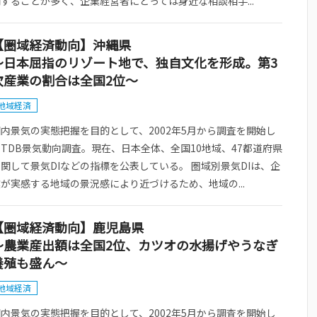
することが多く、企業経営者にとっては身近な相談相手...
【圏域経済動向】沖縄県
～日本屈指のリゾート地で、独自文化を形成。第3
次産業の割合は全国2位～
地域経済
内景気の実態把握を目的として、2002年5月から調査を開始し
TDB景気動向調査。現在、日本全体、全国10地域、47都道府県
関して景気DIなどの指標を公表している。 圏域別景気DIは、企
が実感する地域の景況感により近づけるため、地域の...
【圏域経済動向】鹿児島県
～農業産出額は全国2位、カツオの水揚げやうなぎ
養殖も盛ん～
地域経済
内景気の実態把握を目的として、2002年5月から調査を開始し