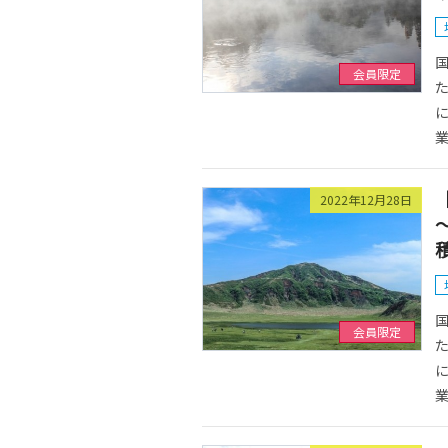
国
会員限定
た
に
業
2022年12月28日
国
会員限定
た
に
業