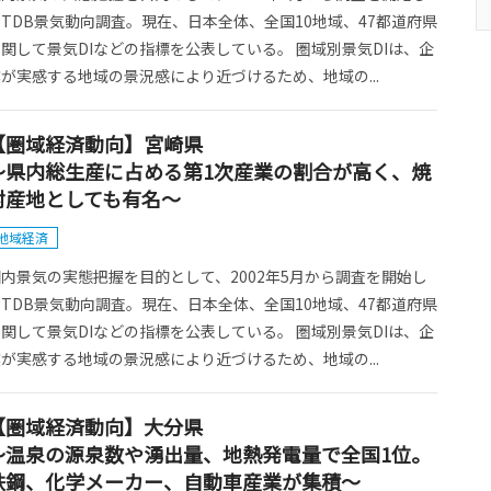
TDB景気動向調査。現在、日本全体、全国10地域、47都道府県
関して景気DIなどの指標を公表している。 圏域別景気DIは、企
が実感する地域の景況感により近づけるため、地域の...
【圏域経済動向】宮崎県
～県内総生産に占める第1次産業の割合が高く、焼
酎産地としても有名～
地域経済
内景気の実態把握を目的として、2002年5月から調査を開始し
TDB景気動向調査。現在、日本全体、全国10地域、47都道府県
関して景気DIなどの指標を公表している。 圏域別景気DIは、企
が実感する地域の景況感により近づけるため、地域の...
【圏域経済動向】大分県
～温泉の源泉数や湧出量、地熱発電量で全国1位。
鉄鋼、化学メーカー、自動車産業が集積～