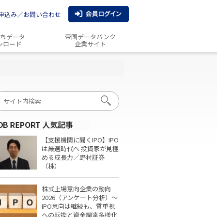
申込み／お問い合わせ
ちデータ
帝国データバンク
ンロード
企業サイト
【支援機関に聞くIPO】IPO
は厳選時代へ 投資家が見極
める成長力／野村証券
（株）
株式上場意向企業の動向
2026（アンケート分析）～
IPO意向は継続も、質重視
への転換と資金調達多様化