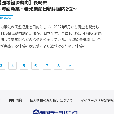
【圏域経済動向】長崎県
～海面漁業・養殖業産出額は国内2位～
地域経済
内景気の実態把握を目的として、2002年5月から調査を開始し
TDB景気動向調査。現在、日本全体、全国10地域、47都道府県
関して景気DIなどの指標を公表している。 圏域別景気DIは、企
が実感する地域の景況感により近づけるため、地域の...
3
4
5
6
7
8
>
プ
利用規約
個人情報の取り扱いについて
マイページ（登録情報