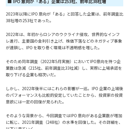
■ IPO 意向が「ある」企業は253社、前年比38社増
2023年以降にIPO 意向が「ある」と回答した企業は、前年調査比
38社増の253社であった。
2022年は、年初からロシアのウクライナ侵攻、世界的なインフ
レ進行、主要国の金利引き上げ、株価下落などのネガティブ事象
が連鎖し、IPO を取り巻く環境は不透明感を増した。
そのため同年調査（2022年5月実施）においてIPO意向を持つ企
業数は急減（215社、前年調査比33社減）し、実際に上場承認を
取り下げる企業も相次いだ。
しかし、2022年後半にはこれらの影響が一巡。IPO 企業の上場後
のパフォーマンスも比較的安定していたことから、投資家の投資
意欲には一定の回復が見られた。
そのような背景から、今回調査ではIPO 意向がある企業数が増加
に転じ、2021年調査（248社）の水準を回復した。その詳細を、
以下に見ていく。