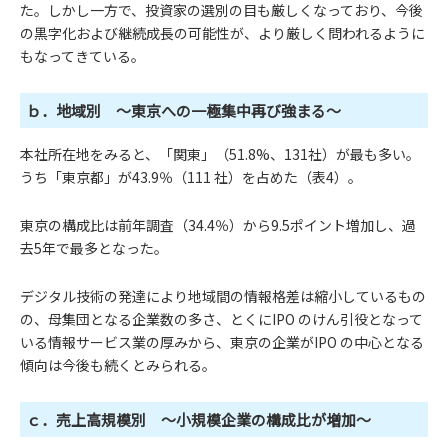
た。しかし一方で、投資家の選別の目も厳しくなっており、今後
の黒字化および継続成長の可能性が、より厳しく問われるように
もなってきている。
ｂ．地域別 ～東京への一極集中再び強まる～
本社所在地をみると、「関東」（51.8%、131社）が最も多い。
うち「東京都」が43.9％（111 社）を占めた（表4）。
東京の構成比は前年調査（34.4％）から9.5ポイント増加し、過
去5年で最多となった。
デジタル技術の発達により地域間の情報格差は縮小しているもの
の、母集団となる企業数の多さ、とくにIPO のけん引役となって
いる情報サービス業の厚みから、東京の企業がIPO の中心となる
傾向は今後も続くとみられる。
ｃ．売上高規模別 ～小規模企業の構成比が増加～