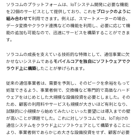
ソラコムのプラットフォームは、IoTシステム開発に必要な機能
を22個のサービスとして提供しており、これを
ブロックのように
組み合わせて
利用できます。例えば、スマートメーターの場合、
データ変換やクラウド連携などの機能を利用し、必要に応じて機
能の追加も可能なので、迅速にサービスを構築することができま
す。
ソラコムの成長を支えている技術的な特徴として、通信事業に欠
かせないシステムである
モバイルコアを独自にソフトウェアでク
ラウド上に構築
したことが挙げられます。
従来の通信事業者は、需要を予測し、そのピークを余裕をもって
処理できるよう、事業者側で、交換機など専門的で高価なハード
ウェアをはじめとした大規模な設備投資を必要としました。その
ため、顧客の利用料やサービスも規模が大きいほど有利となり、
試験的に小規模から始めてみたいといった要望には導入までの壁
が高いことが課題でした。これに対しソラコムでは、IoT向けの
通信システムをクラウド上にソフトウェアとして構築することに
より、事業者側であらかじめ大きな設備投資をせず、顧客が必要