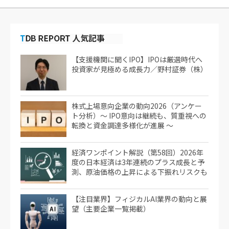
【支援機関に聞くIPO】IPOは厳選時代へ
投資家が見極める成長力／野村証券（株）
株式上場意向企業の動向2026（アンケー
ト分析）～ IPO意向は継続も、質重視への
転換と資金調達多様化が進展 ～
経済ワンポイント解説（第58回）2026年
度の日本経済は3年連続のプラス成長と予
測、原油価格の上昇による下振れリスクも
【注目業界】フィジカルAI業界の動向と展
望（主要企業一覧掲載）