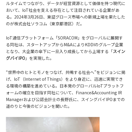
ルタイムでつながり、データが経営資源として価値を持つ現代に
おいて、IoT社会を支える存在として注目されている企業があ
る。2024年3月26日、東証グロース市場への新規上場を果たした
のが株式会社ソラコム（東京都港区）だ。
IoT通信プラットフォーム「SORACOM」をグローバルに展開す
る同社は、スタートアップからM&AによりKDDIのグループ企業
となり、大企業の傘下に一旦入り成長してから上場する「
スイン
グバイIPO
」を実現した。
“世界中のヒトとモノをつなげ、共鳴する社会へ”をビジョンに掲
げ、IoT（Internet of Things）をより身近に、迅速に実現でき
る環境の構築を進めている。日本発のグローバルIoTプラットフ
ォームの確立を目指す同社について、Finance&Accounting IR
Managerおよび公認会計士の長野氏に、スイングバイIPOまでの
道のりと今後のビジョンを聞いた。