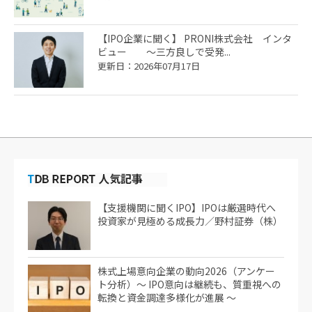
【IPO企業に聞く】 PRONI株式会社 インタ
ビュー ～三方良しで受発...
更新日：2026年07月17日
【支援機関に聞くIPO】IPOは厳選時代へ
投資家が見極める成長力／野村証券（株）
株式上場意向企業の動向2026（アンケー
ト分析）～ IPO意向は継続も、質重視への
転換と資金調達多様化が進展 ～