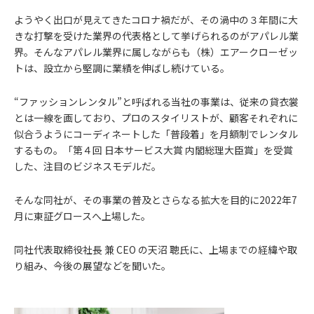
ようやく出口が見えてきたコロナ禍だが、その渦中の３年間に大
きな打撃を受けた業界の代表格として挙げられるのがアパレル業
界。そんなアパレル業界に属しながらも（株）エアークローゼッ
トは、設立から堅調に業績を伸ばし続けている。
“ファッションレンタル”と呼ばれる当社の事業は、従来の貸衣裳
とは一線を画しており、プロのスタイリストが、顧客それぞれに
似合うようにコーディネートした「普段着」を月額制でレンタル
するもの。「第４回 日本サービス大賞 内閣総理大臣賞」を受賞
した、注目のビジネスモデルだ。
そんな同社が、その事業の普及とさらなる拡大を目的に2022年7
月に東証グロースへ上場した。
同社代表取締役社長 兼 CEO の天沼 聰氏に、上場までの経緯や取
り組み、今後の展望などを聞いた。