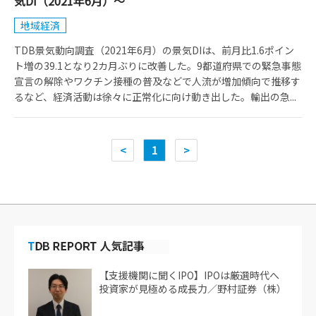
気DI（2021年6月）～
地域経済
TDB景気動向調査（2021年6月）の景気DIは、前月比1.6ポイン
ト増の39.1となり2カ月ぶりに改善した。9都道府県での緊急事態
宣言の解除やワクチン接種の普及などで人流が増加傾向で推移す
るなど、経済活動は徐々に正常化に向け動き出した。輸出の急...
<
1
>
【支援機関に聞くIPO】IPOは厳選時代へ
投資家が見極める成長力／野村証券（株）