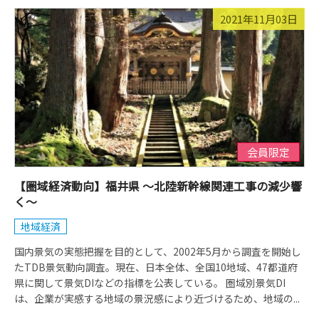
2021年11月03日
会員限定
【圏域経済動向】福井県 ～北陸新幹線関連工事の減少響
く～
地域経済
国内景気の実態把握を目的として、2002年5月から調査を開始し
たTDB景気動向調査。現在、日本全体、全国10地域、47都道府
県に関して景気DIなどの指標を公表している。 圏域別景気DI
は、企業が実感する地域の景況感により近づけるため、地域の...