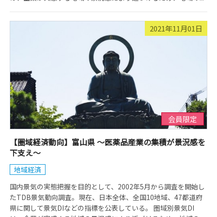
2021年11月01日
会員限定
【圏域経済動向】富山県 ～医薬品産業の集積が景況感を
下支え～
地域経済
国内景気の実態把握を目的として、2002年5月から調査を開始し
たTDB景気動向調査。現在、日本全体、全国10地域、47都道府
県に関して景気DIなどの指標を公表している。 圏域別景気DI