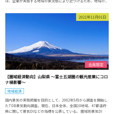
は、企業が実感する地域の景況感により近づけるため、地域の...
2021年11月01日
会員限定
【圏域経済動向】山梨県 ～富士五湖圏の観光産業にコロ
ナ禍影響～
地域経済
国内景気の実態把握を目的として、2002年5月から調査を開始し
たTDB景気動向調査。現在、日本全体、全国10地域、47都道府
県に関して景気DIなどの指標を公表している。 圏域別景気DI