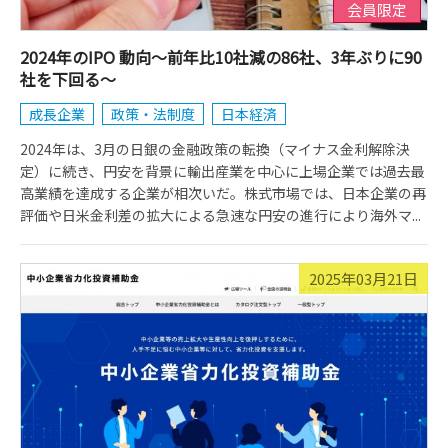
会員限定
2024年のIPO 動向～前年比10社減の86社、3年ぶりに90
社を下回る～
成長企業
政策・法制度
日本経済
2024年は、3月の日銀の金融政策の転換（マイナス金利解除決
定）に続き、円安を背景に輸出産業を中心に上場企業では過去最
高業績を達成する企業が相次いだ。株式市場では、日本企業の再
評価や日米金利差の拡大による急速な円安の進行により海外マ...
2025年03月21日