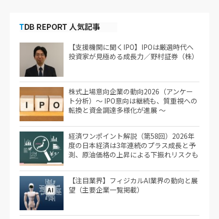
【支援機関に聞くIPO】IPOは厳選時代へ
投資家が見極める成長力／野村証券（株）
株式上場意向企業の動向2026（アンケー
ト分析）～ IPO意向は継続も、質重視への
転換と資金調達多様化が進展 ～
経済ワンポイント解説（第58回）2026年
度の日本経済は3年連続のプラス成長と予
測、原油価格の上昇による下振れリスクも
【注目業界】フィジカルAI業界の動向と展
望（主要企業一覧掲載）