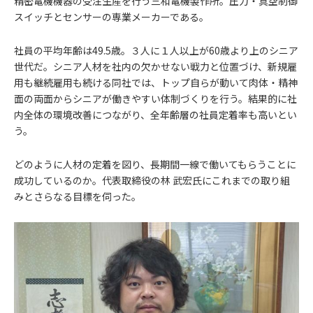
精密電機機器の受注生産を行う三和電機製作所。圧力・真空制御
スイッチとセンサーの専業メーカーである。
社員の平均年齢は49.5歳。３人に１人以上が60歳より上のシニア
世代だ。シニア人材を社内の欠かせない戦力と位置づけ、新規雇
用も継続雇用も続ける同社では、トップ自らが動いて肉体・精神
面の両面からシニアが働きやすい体制づくりを行う。結果的に社
内全体の環境改善につながり、全年齢層の社員定着率も高いとい
う。
どのように人材の定着を図り、長期間一線で働いてもらうことに
成功しているのか。代表取締役の林 武宏氏にこれまでの取り組
みとさらなる目標を伺った。