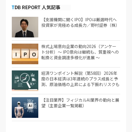
【支援機関に聞くIPO】IPOは厳選時代へ
投資家が見極める成長力／野村証券（株）
株式上場意向企業の動向2026（アンケー
ト分析）～ IPO意向は継続も、質重視への
転換と資金調達多様化が進展 ～
経済ワンポイント解説（第58回）2026年
度の日本経済は3年連続のプラス成長と予
測、原油価格の上昇による下振れリスクも
【注目業界】フィジカルAI業界の動向と展
望（主要企業一覧掲載）