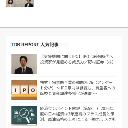
【支援機関に聞くIPO】IPOは厳選時代へ
投資家が見極める成長力／野村証券（株）
株式上場意向企業の動向2026（アンケー
ト分析）～ IPO意向は継続も、質重視への
転換と資金調達多様化が進展 ～
経済ワンポイント解説（第58回）2026年
度の日本経済は3年連続のプラス成長と予
測、原油価格の上昇による下振れリスクも