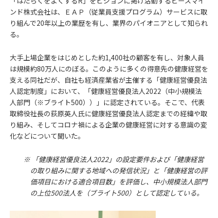
「はたらくをよくするR」をビジョンに掲げ活動するピースマイ
ンド株式会社は、ＥＡＰ（従業員支援プログラム）サービスに取
り組んで20年以上の業歴を有し、業界のパイオニアとして知られ
る。
大手上場企業をはじめとした約1,400社の顧客を有し、対象人員
は規模約80万人にのぼる。このように多くの得意先の健康経営を
支える同社だが、自社も経済産業省が主催する「健康経営優良法
人認定制度」において、「健康経営優良法人2022（中小規模法
人部門（※ブライト500））」に認定されている。そこで、代表
取締役社長の荻原英人氏に健康経営優良法人認定までの経緯や取
り組み、そしてコロナ禍による企業の健康経営に対する意識の変
化などについて聞いた。
※ 「健康経営優良法人2022」の設定要件および「健康経営
の取り組みに関する地域への発信状況」と「健康経営の評
価項目における適合項目数」を評価し、中小規模法人部門
の上位500法人を（ブライト500）として認定している。