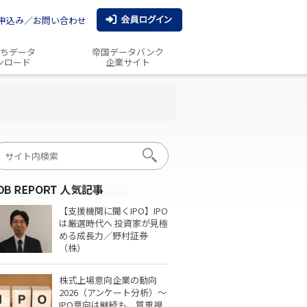
申込み／お問い合わせ
ちデータ
帝国データバンク
ンロード
企業サイト
【支援機関に聞くIPO】IPO
は厳選時代へ 投資家が見極
める成長力／野村証券
（株）
株式上場意向企業の動向
2026（アンケート分析）～
IPO意向は継続も、質重視