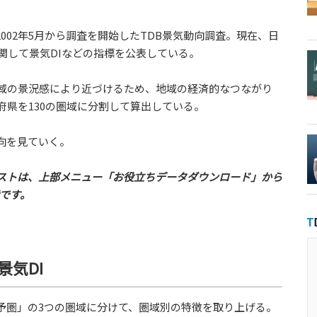
002年5月から調査を開始したTDB景気動向調査。現在、日
に関して景気DIなどの指標を公表している。
地域の景況感により近づけるため、地域の経済的なつながり
府県を130の圏域に分割して算出している。
向を見ていく。
ストは、上部メニュー「お役立ちデータダウンロード」から
能です。
気DI
予圏」の3つの圏域に分けて、圏域別の特徴を取り上げる。