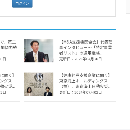
ログイン
で、第三
【M&A支援機関協会】代表理
増加傾向続
事インタビュー～「特定事業
者リスト」の運用厳格...
30日
更新日：2025年04月28日
に聞く】
【健康経営支援企業に聞く】
ングス
東京海上ホールディングス
火災...
（株）、東京海上日動火災...
02日
更新日：2024年07月02日