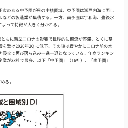
予市のある中予圏が県の中核圏域、東予圏は瀬戸内海に面し
ルなどの製造業が集積する。一方、南予圏は宇和海、豊後水
によって特徴が大きく分かれる。
各圏域ともに新型コロナの影響で世界的に商流が停滞、とくに基
を受け2020年2Q に低下、その後は緩やかにコロナ前の水
ナ侵攻で再び落ち込み一進一退となっている。年商ランキン
企業が33社で最多、以下「中予圏」（16社）、「南予圏」
占める。