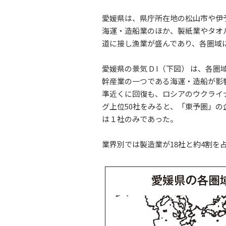
愛媛県は、県庁所在地の松山市や伊
海運・造船業のほか、製紙業やタオ
道に接し漁業が盛んであり、各圏域
愛媛県の景気 D I（下図） は、
幹産業の一つである海運・造船が影響
準近くに回復も、ロシアのウクライ
グ上位50社をみると、「東予圏」の
は１社のみであった。
業界別では製造業が18社と約4割を