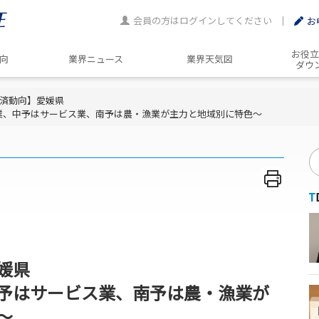
会員の方はログインしてください
お
お役立
動向
業界ニュース
業界天気図
ダウ
済動向】愛媛県
業、中予はサービス業、南予は農・漁業が主力と地域別に特色～
媛県
予はサービス業、南予は農・漁業が
～