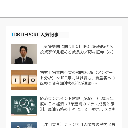
【支援機関に聞くIPO】IPOは厳選時代へ
投資家が見極める成長力／野村証券（株）
株式上場意向企業の動向2026（アンケー
ト分析）～ IPO意向は継続も、質重視への
転換と資金調達多様化が進展 ～
経済ワンポイント解説（第58回）2026年
度の日本経済は3年連続のプラス成長と予
測、原油価格の上昇による下振れリスクも
【注目業界】フィジカルAI業界の動向と展