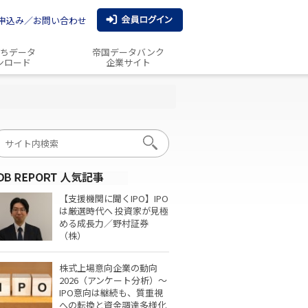
申込み／お問い合わせ
ちデータ
帝国データバンク
ンロード
企業サイト
【支援機関に聞くIPO】IPO
は厳選時代へ 投資家が見極
める成長力／野村証券
（株）
株式上場意向企業の動向
2026（アンケート分析）～
IPO意向は継続も、質重視
への転換と資金調達多様化