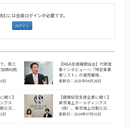
読むには会員ログインが必要です。
ログイン
で、第三
【M&A支援機関協会】代表理
増加傾向続
事インタビュー～「特定事業
者リスト」の運用厳格...
30日
更新日：2025年04月28日
に聞く】
【健康経営支援企業に聞く】
ングス
東京海上ホールディングス
火災...
（株）、東京海上日動火災...
02日
更新日：2024年07月02日