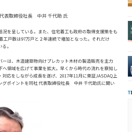
代表取締役社長 中井 千代助 氏
活況を呈している。また、住宅着工も政府の取得支援策をも
宅着工戸数は97万戸と２年連続で増加となった。それだけ
いる。
バーは、木造建築物向けプレカット木材の製造販売を主力
下へ領域を広げて事業を拡大。早くから時代の流れを察知し
応をしながら成長を遂げ、2017年11月に東証JASDAQ上
グポイントを同社 代表取締役社長 中井 千代助氏に聞い