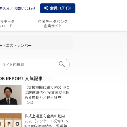
申込み／お問い合わせ
ちデータ
帝国データバンク
ンロード
企業サイト
ー・エス・ランバー
【支援機関に聞くIPO】IPO
は厳選時代へ 投資家が見極
める成長力／野村証券
（株）
株式上場意向企業の動向
2026（アンケート分析）～
IPO意向は継続も、質重視