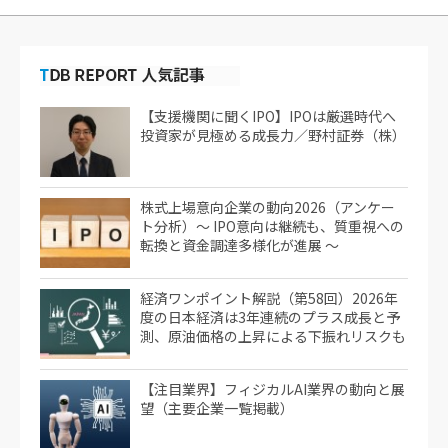
【支援機関に聞くIPO】IPOは厳選時代へ
投資家が見極める成長力／野村証券（株）
株式上場意向企業の動向2026（アンケー
ト分析）～ IPO意向は継続も、質重視への
転換と資金調達多様化が進展 ～
経済ワンポイント解説（第58回）2026年
度の日本経済は3年連続のプラス成長と予
測、原油価格の上昇による下振れリスクも
【注目業界】フィジカルAI業界の動向と展
望（主要企業一覧掲載）