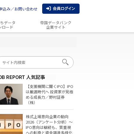
申込み／お問い合わせ
ちデータ
帝国データバンク
ンロード
企業サイト
【支援機関に聞くIPO】IPO
は厳選時代へ 投資家が見極
める成長力／野村証券
（株）
株式上場意向企業の動向
2026（アンケート分析）～
IPO意向は継続も、質重視
への転換と資金調達多様化