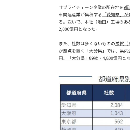
サプライチェーン企業の所在地を
都
車関連産業が集積する
「愛知県」が最
る。
次いで、
本社（池田）工場のある「
2,006億円となった。
また、社数は多くないものの
滋賀（
が拠点を置く「大分県」
では、県内
円、「大分県」89社・4,800億円
と