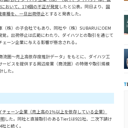
験において、174個の不正が発覚
したと公表。同日より、
国
発車種を、一旦出荷停止
とすると発表した。
（株）の子会社でもあり、同社や（株）SUBARUにOEM
発覚。出荷停止は広範にわたり、ダイハツとの取引を通じて
チェーン企業に与える影響が懸念される。
商流圏～売上高依存度推計データ」をもとに、ダイハツ工
サービスを提供する周辺産業（商流圏）の特徴や取引規模
推計した。
イチェーン企業（売上高の1％以上を依存している企業）
判明
した。同社と直接取引のあるTier1は921社、二次下請け
114社と続く。