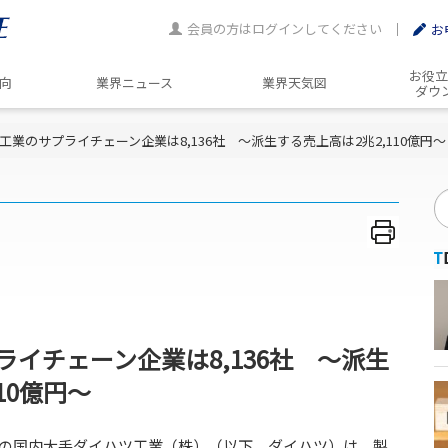
会員の方はログインしてください
お
お役立
動向
業界ニュース
業界天気図
ダウ
工業のサプライチェーン企業は8,136社 ～派生する売上高は2兆2,110億円～
イチェーン企業は8,136社 ～派生
10億円～
の国内大手ダイハツ工業（株）（以下、ダイハツ）は、製