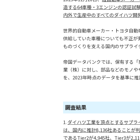
造する64車種・3エンジンの認証試
内外で生産中のすべてのダイハツ開
世界的自動車メーカー・トヨタ自動車
供給していた車種についても不正が
ものづくりを支える国内のサプライ
帝国データバンクでは、保有する「
業（株）に対し、部品などのモノや
を、2023年時点のデータを基準に
調査結果
1.
ダイハツ工業を頂点とするサプラ
は、国内に推計8,136社あることが
であるTier2が4,945社、Tier3が2,