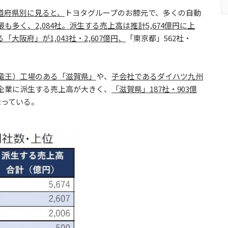
道府県別に見ると、
トヨタグループのお膝元で、多くの自動
も多く、2,084社。派生する売上高は推計5,674億円に上
大阪府」が1,043社・2,607億円、
「東京都」562社・
竜王）工場のある「滋賀県」
や、
子会社であるダイハツ九州
企業に派生する売上高が大きく、
「滋賀県」187社・903億
なっている。