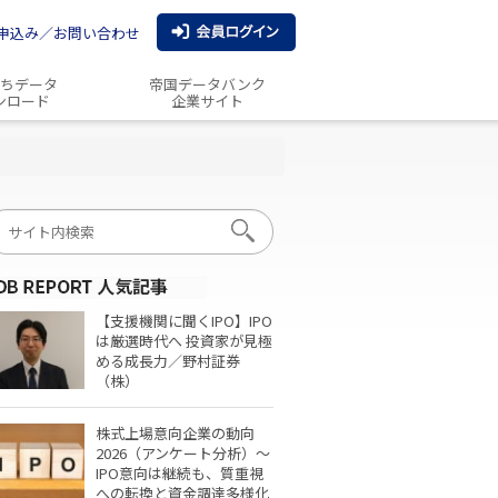
申込み／お問い合わせ
ちデータ
帝国データバンク
ンロード
企業サイト
【支援機関に聞くIPO】IPO
は厳選時代へ 投資家が見極
める成長力／野村証券
（株）
株式上場意向企業の動向
2026（アンケート分析）～
IPO意向は継続も、質重視
への転換と資金調達多様化