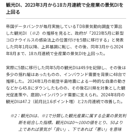
観光DI、2023年3月から18カ月連続で全産業の景気DIを
上回る
帝国データバンクが毎月実施しているTDB景気動向調査で算出
した観光DI （
※2
）の推移を見ると、政府が「2023年5月に新型
コロナウイルスの感染法上の位置付けを5類に移行する」と発表
した同年1月以降、上昇基調に転じ、その後、同年3月から2024
年8月まで、18カ月連続で全産業の景気DIを上回った。
実際に5類に移行した同年5月の観光DIは49.9を記録し、その後は
多少の揺れ幅はあったものの、インバウンド需要を背景に48台で
推移した。 2024年1月の能登半島地震による一時的な自粛の動き
などから45.8にダウンしたものの、その後石川県を対象とした観
光促進策や、底固いインバウンド需要に支えられ、2024年8月の
観光DIは47.2（前月比1.6ポイント増）と2カ月連続で改善した。
※2：観光DIは、※1で分類した観光産業に属する企業の景気判
断を総合した指標。観光DIは0～100の値をとり、50より
上であれば景気が「良い」、下であれば「悪い」を意味