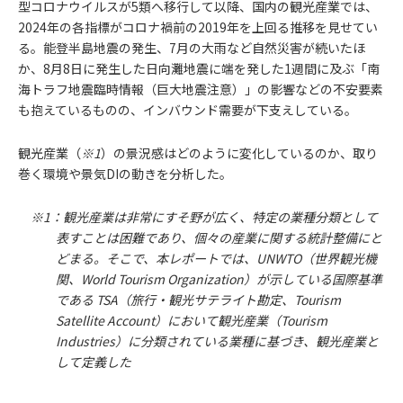
型コロナウイルスが5類へ移行して以降、国内の観光産業では、
2024年の各指標がコロナ禍前の2019年を上回る推移を見せてい
る。能登半島地震の発生、7月の大雨など自然災害が続いたほ
か、8月8日に発生した日向灘地震に端を発した1週間に及ぶ「南
海トラフ地震臨時情報（巨大地震注意）」の影響などの不安要素
も抱えているものの、インバウンド需要が下支えしている。
観光産業（
※1
）の景況感はどのように変化しているのか、取り
巻く環境や景気DIの動きを分析した。
※1：観光産業は非常にすそ野が広く、特定の業種分類として
表すことは困難であり、個々の産業に関する統計整備にと
どまる。そこで、本レポートでは、UNWTO（世界観光機
関、World Tourism Organization）が示している国際基準
である TSA（旅行・観光サテライト勘定、Tourism
Satellite Account）において観光産業（Tourism
Industries）に分類されている業種に基づき、観光産業と
して定義した