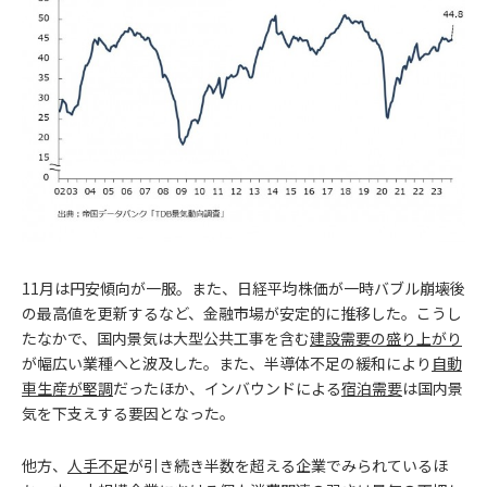
11月は円安傾向が一服。また、日経平均株価が一時バブル崩壊後
の最高値を更新するなど、金融市場が安定的に推移した。こうし
たなかで、国内景気は大型公共工事を含む
建設需要の盛り上がり
が幅広い業種へと波及した。また、半導体不足の緩和により
自動
車生産が堅調
だったほか、インバウンドによる
宿泊需要
は国内景
気を下支えする要因となった。
他方、
人手不足
が引き続き半数を超える企業でみられているほ