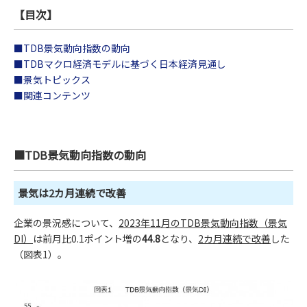
【目次】
■TDB景気動向指数の動向
■TDBマクロ経済モデルに基づく日本経済見通し
■景気トピックス
■関連コンテンツ
■TDB景気動向指数の動向
景気は2カ月連続で改善
企業の景況感について、
2023年11月のTDB景気動向指数（景気
DI）
は前月比0.1ポイント増の
44.8
となり、
2カ月連続で改善
した
（図表1）。